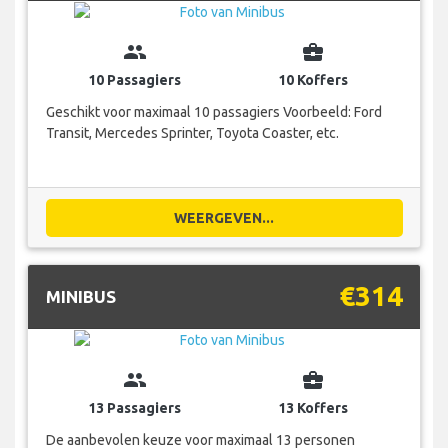
group
business_center
10 Passagiers
10 Koffers
Geschikt voor maximaal 10 passagiers Voorbeeld: Ford
Transit, Mercedes Sprinter, Toyota Coaster, etc.
WEERGEVEN...
€314
MINIBUS
group
business_center
13 Passagiers
13 Koffers
De aanbevolen keuze voor maximaal 13 personen