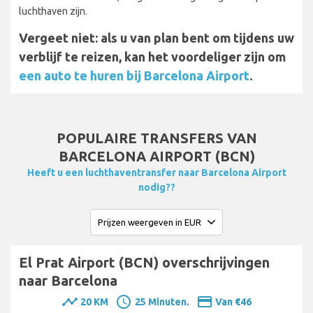
luchthaven zijn.
Vergeet niet: als u van plan bent om tijdens uw
verblijf te reizen, kan het voordeliger zijn om
een auto te huren bij Barcelona Airport
.
POPULAIRE TRANSFERS VAN
BARCELONA AIRPORT (BCN)
Heeft u een luchthaventransfer naar Barcelona Airport
nodig??
El Prat Airport (BCN) overschrijvingen
naar Barcelona
timeline
schedule
payment
20 KM
25 Minuten.
Van €46