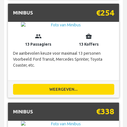
€254
MINIBUS
group
business_center
13 Passagiers
13 Koffers
De aanbevolen keuze voor maximaal 13 personen
Voorbeeld: Ford Transit, Mercedes Sprinter, Toyota
Coaster, etc.
WEERGEVEN...
€338
MINIBUS