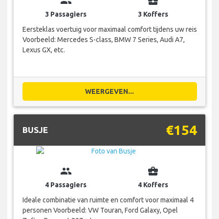
group
business_center
3 Passagiers
3 Koffers
Eersteklas voertuig voor maximaal comfort tijdens uw reis
Voorbeeld: Mercedes S-class, BMW 7 Series, Audi A7,
Lexus GX, etc.
WEERGEVEN...
€154
BUSJE
group
business_center
4 Passagiers
4 Koffers
Ideale combinatie van ruimte en comfort voor maximaal 4
personen Voorbeeld: VW Touran, Ford Galaxy, Opel