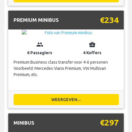
€234
PREMIUM MINIBUS
group
business_center
6 Passagiers
4 Koffers
Premium Business class transfer voor 4-6 personen
Voorbeeld: Mercedes Viano Premium, VW Multivan
Premium, etc.
WEERGEVEN...
€297
MINIBUS