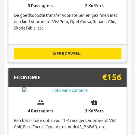
3 Passagiers
2 Koffers
De goedkoopste transfer voor stellen en gezinnen met
een kind Voorbeeld: VW Polo, Opel Corsa, Renault Clio,
Skoda Fabia, etc.
WEERGEVEN...
€156
ECONOMIE
group
business_center
4 Passagiers
3 Koffers
Een betaalbare optie voor 1-4 reizigers Voorbeeld: VW
Golf, Ford Focus, Opel Astra, Audi A3, BMW 3, etc.