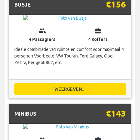
€156
BUSJE
group
business_center
4 Passagiers
4 Koffers
Ideale combinatie van ruimte en comfort voor maximaal 4
personen Voorbeeld: VW Touran, Ford Galaxy, Opel
Zefira, Peugeot 807, etc.
WEERGEVEN...
€143
MINIBUS
group
business_center