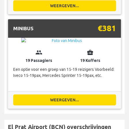
WEERGEVEN...
€381
MINIBUS
group
business_center
19 Passagiers
19 Koffers
Een optie voor een groep van 15-19 reizigers Voorbeeld:
Iveco 15-19pax, Mercedes Sprinter 15-19pax, etc.
WEERGEVEN...
El Prat Airport (BCN) overschrijvingen