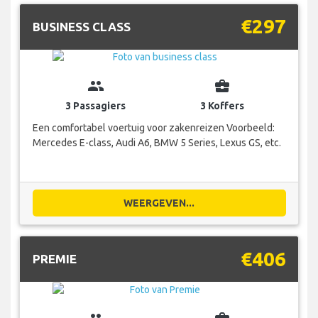
€297
BUSINESS CLASS
group
business_center
3 Passagiers
3 Koffers
Een comfortabel voertuig voor zakenreizen Voorbeeld:
Mercedes E-class, Audi A6, BMW 5 Series, Lexus GS, etc.
WEERGEVEN...
€406
PREMIE