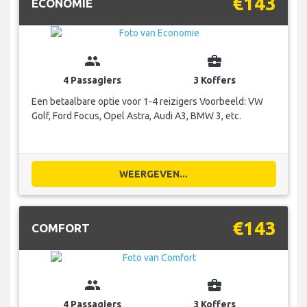
€143
ECONOMIE
group
business_center
4 Passagiers
3 Koffers
Een betaalbare optie voor 1-4 reizigers Voorbeeld: VW
Golf, Ford Focus, Opel Astra, Audi A3, BMW 3, etc.
WEERGEVEN...
€143
COMFORT
group
business_center
4 Passagiers
3 Koffers