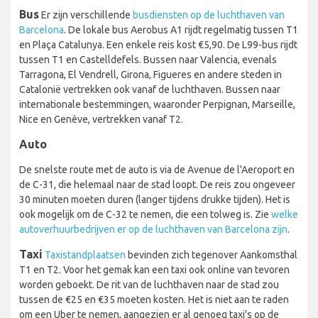
Bus
Er zijn verschillende
busdiensten op de luchthaven van
Barcelona
. De lokale bus Aerobus A1 rijdt regelmatig tussen T1
en Plaça Catalunya. Een enkele reis kost €5,90. De L99-bus rijdt
tussen T1 en Castelldefels. Bussen naar Valencia, evenals
Tarragona, El Vendrell, Girona, Figueres en andere steden in
Catalonië vertrekken ook vanaf de luchthaven. Bussen naar
internationale bestemmingen, waaronder Perpignan, Marseille,
Nice en Genève, vertrekken vanaf T2.
Auto
De snelste route met de auto is via de Avenue de l'Aeroport en
de C-31, die helemaal naar de stad loopt. De reis zou ongeveer
30 minuten moeten duren (langer tijdens drukke tijden). Het is
ook mogelijk om de C-32 te nemen, die een tolweg is. Zie
welke
autoverhuurbedrijven er op de luchthaven van Barcelona zijn
.
Taxi
Taxistandplaatsen
bevinden zich tegenover Aankomsthal
T1 en T2. Voor het gemak kan een taxi ook online van tevoren
worden geboekt. De rit van de luchthaven naar de stad zou
tussen de €25 en €35 moeten kosten. Het is niet aan te raden
om een Uber te nemen, aangezien er al genoeg taxi's op de