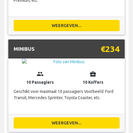
Premium, etc.
WEERGEVEN...
€234
MINIBUS
group
business_center
10 Passagiers
10 Koffers
Geschikt voor maximaal 10 passagiers Voorbeeld: Ford
Transit, Mercedes Sprinter, Toyota Coaster, etc.
WEERGEVEN...