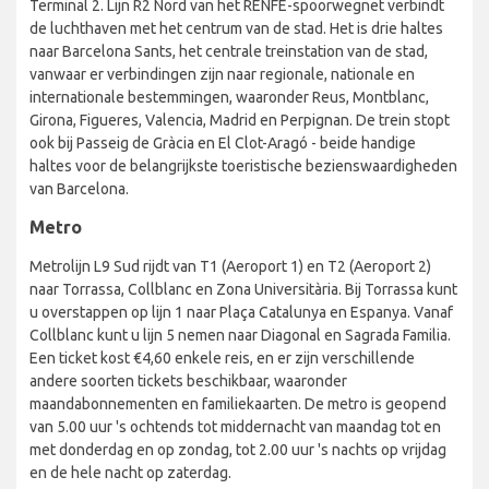
Terminal 2. Lijn R2 Nord van het RENFE-spoorwegnet verbindt
de luchthaven met het centrum van de stad. Het is drie haltes
naar Barcelona Sants, het centrale treinstation van de stad,
vanwaar er verbindingen zijn naar regionale, nationale en
internationale bestemmingen, waaronder Reus, Montblanc,
Girona, Figueres, Valencia, Madrid en Perpignan. De trein stopt
ook bij Passeig de Gràcia en El Clot-Aragó - beide handige
haltes voor de belangrijkste toeristische bezienswaardigheden
van Barcelona.
Metro
Metrolijn L9 Sud rijdt van T1 (Aeroport 1) en T2 (Aeroport 2)
naar Torrassa, Collblanc en Zona Universitària. Bij Torrassa kunt
u overstappen op lijn 1 naar Plaça Catalunya en Espanya. Vanaf
Collblanc kunt u lijn 5 nemen naar Diagonal en Sagrada Familia.
Een ticket kost €4,60 enkele reis, en er zijn verschillende
andere soorten tickets beschikbaar, waaronder
maandabonnementen en familiekaarten. De metro is geopend
van 5.00 uur 's ochtends tot middernacht van maandag tot en
met donderdag en op zondag, tot 2.00 uur 's nachts op vrijdag
en de hele nacht op zaterdag.