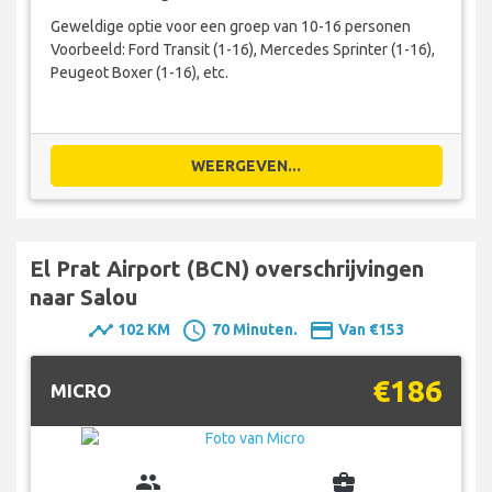
Geweldige optie voor een groep van 10-16 personen
Voorbeeld: Ford Transit (1-16), Mercedes Sprinter (1-16),
Peugeot Boxer (1-16), etc.
WEERGEVEN...
El Prat Airport (BCN) overschrijvingen
naar Salou
timeline
schedule
payment
102 KM
70 Minuten.
Van €153
€186
MICRO
group
business_center