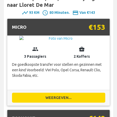
naar Lloret De Mar
timeline
schedule
payment
93 KM
80 Minuten.
Van €143
€153
MICRO
group
business_center
3 Passagiers
2 Koffers
De goedkoopste transfer voor stellen en gezinnen met
een kind Voorbeeld: VW Polo, Opel Corsa, Renault Clio,
Skoda Fabia, etc.
WEERGEVEN...