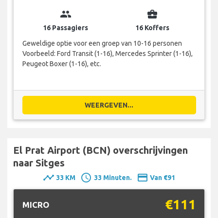
group
business_center
16 Passagiers
16 Koffers
Geweldige optie voor een groep van 10-16 personen
Voorbeeld: Ford Transit (1-16), Mercedes Sprinter (1-16),
Peugeot Boxer (1-16), etc.
WEERGEVEN...
El Prat Airport (BCN) overschrijvingen
naar Sitges
timeline
schedule
payment
33 KM
33 Minuten.
Van €91
€111
MICRO