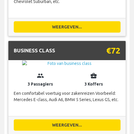
Chevrolet Suburban, etc.
WEERGEVEN...
€72
BUSINESS CLASS
group
business_center
3 Passagiers
3 Koffers
Een comfortabel voertuig voor zakenreizen Voorbeeld:
Mercedes E-class, Audi A6, BMW 5 Series, Lexus GS, etc.
WEERGEVEN...