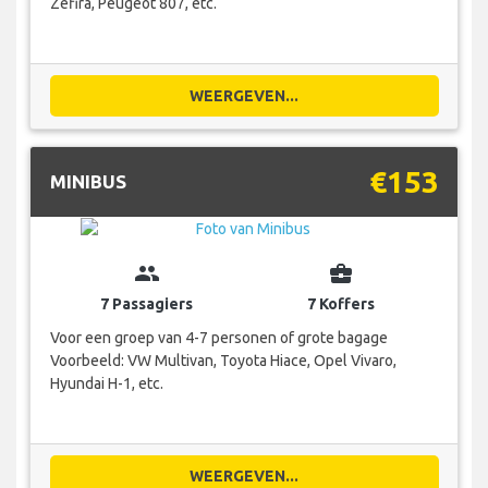
Zefira, Peugeot 807, etc.
WEERGEVEN...
€153
MINIBUS
group
business_center
7 Passagiers
7 Koffers
Voor een groep van 4-7 personen of grote bagage
Voorbeeld: VW Multivan, Toyota Hiace, Opel Vivaro,
Hyundai H-1, etc.
WEERGEVEN...