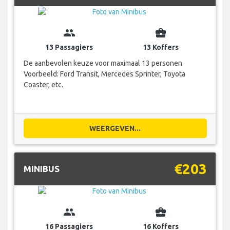
group
business_center
13 Passagiers
13 Koffers
De aanbevolen keuze voor maximaal 13 personen
Voorbeeld: Ford Transit, Mercedes Sprinter, Toyota
Coaster, etc.
WEERGEVEN...
€203
MINIBUS
group
business_center
16 Passagiers
16 Koffers