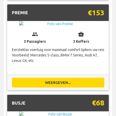
€153
PREMIE
group
business_center
3 Passagiers
3 Koffers
Eersteklas voertuig voor maximaal comfort tijdens uw reis
Voorbeeld: Mercedes S-class, BMW 7 Series, Audi A7,
Lexus GX, etc.
WEERGEVEN...
€68
BUSJE