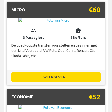
€60
MICRO
group
business_center
3 Passagiers
2 Koffers
De goedkoopste transfer voor stellen en gezinnen met
een kind Voorbeeld: VW Polo, Opel Corsa, Renault Clio,
Skoda Fabia, etc.
WEERGEVEN...
€52
ECONOMIE