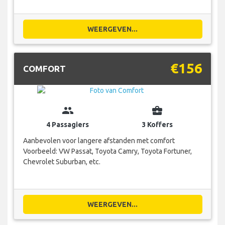
WEERGEVEN...
€156
COMFORT
group
business_center
4 Passagiers
3 Koffers
Aanbevolen voor langere afstanden met comfort
Voorbeeld: VW Passat, Toyota Camry, Toyota Fortuner,
Chevrolet Suburban, etc.
WEERGEVEN...