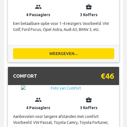
group
business_center
4 Passagiers
3 Koffers
Een betaalbare optie voor 1-4 reizigers Voorbeeld: VW
Golf, Ford Focus, Opel Astra, Audi A3, BMW 3, etc.
WEERGEVEN...
€46
COMFORT
group
business_center
4 Passagiers
3 Koffers
Aanbevolen voor langere afstanden met comfort
Voorbeeld: VW Passat, Toyota Camry, Toyota Fortuner,