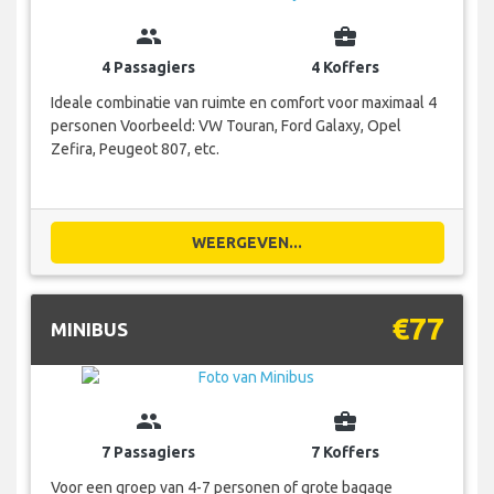
group
business_center
4 Passagiers
4 Koffers
Ideale combinatie van ruimte en comfort voor maximaal 4
personen Voorbeeld: VW Touran, Ford Galaxy, Opel
Zefira, Peugeot 807, etc.
WEERGEVEN...
€77
MINIBUS
group
business_center
7 Passagiers
7 Koffers
Voor een groep van 4-7 personen of grote bagage