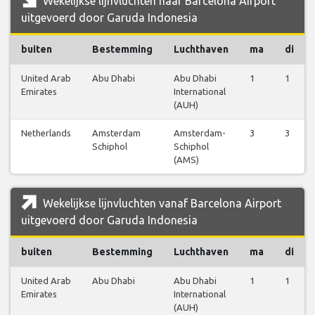
Wekelijkse lijnvluchten naar Barcelona Airport
uitgevoerd door Garuda Indonesia
buiten
Bestemming
Luchthaven
ma
di
United Arab
Abu Dhabi
Abu Dhabi
1
1
Emirates
International
(AUH)
Netherlands
Amsterdam
Amsterdam-
3
3
Schiphol
Schiphol
(AMS)
Wekelijkse lijnvluchten vanaf Barcelona Airport
uitgevoerd door Garuda Indonesia
buiten
Bestemming
Luchthaven
ma
di
United Arab
Abu Dhabi
Abu Dhabi
1
1
Emirates
International
(AUH)