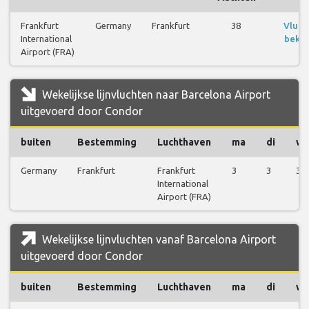
Frankfurt
Germany
Frankfurt
38
Vluch
International
bekij
Airport (FRA)
Wekelijkse lijnvluchten naar Barcelona Airport
uitgevoerd door Condor
buiten
Bestemming
Luchthaven
ma
di
w
Germany
Frankfurt
Frankfurt
3
3
3
International
Airport (FRA)
Wekelijkse lijnvluchten vanaf Barcelona Airport
uitgevoerd door Condor
buiten
Bestemming
Luchthaven
ma
di
w