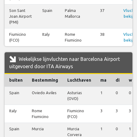
Son Sant
Spain
Palma
37
Vlucht
Joan Airport
Mallorca
bekijk
(PMI)
Fiumicino
Italy
Rome
38
Vlucht
(FCO)
Fiumicino
bekijk
Wekelijkse lijnvluchten naar Barcelona Airport
uitgevoerd door ITA Airways
buiten
Bestemming
Luchthaven
ma
di
wo
Spain
Oviedo Aviles
Asturias
1
0
0
(OVD)
Italy
Rome
Fiumicino
3
3
3
Fiumicino
(FCO)
Spain
Murcia
Murcia
1
0
1
Corvera