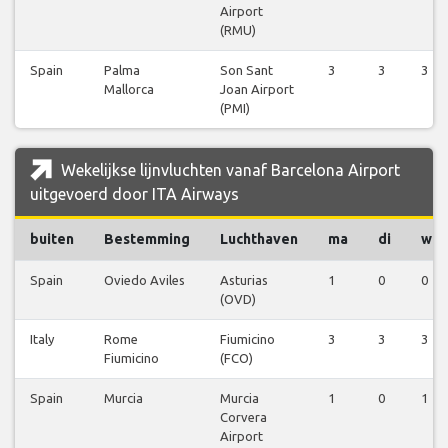
Airport
(RMU)
Spain
Palma
Son Sant
3
3
3
Mallorca
Joan Airport
(PMI)
Wekelijkse lijnvluchten vanaf Barcelona Airport
uitgevoerd door ITA Airways
buiten
Bestemming
Luchthaven
ma
di
wo
Spain
Oviedo Aviles
Asturias
1
0
0
(OVD)
Italy
Rome
Fiumicino
3
3
3
Fiumicino
(FCO)
Spain
Murcia
Murcia
1
0
1
Corvera
Airport