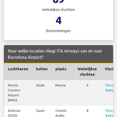
Wekelijkse vluchten
4
Bestemmingen
Naar welke locaties vliegt ITA Airways van en naar
Barcelona Airport?
Luchthaven
buiten
plaats
Wekelijkse
Vlucht
vluchten
Murcia
Spain
Murcia
6
Vlucht
Corvera
bekijk
Airport
(RMU)
Asturias
Spain
Oviedo
8
Vlucht
(OVD)
Aviles
bekijk