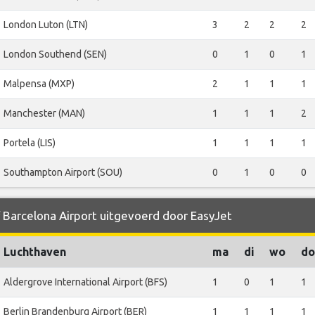
London Luton (LTN)
3
2
2
2
London Southend (SEN)
0
1
0
1
Malpensa (MXP)
2
1
1
1
Manchester (MAN)
1
1
1
2
Portela (LIS)
1
1
1
1
Southampton Airport (SOU)
0
1
0
0
f Barcelona Airport uitgevoerd door EasyJet
Luchthaven
ma
di
wo
do
Aldergrove International Airport (BFS)
1
0
1
1
Berlin Brandenburg Airport (BER)
1
1
1
1