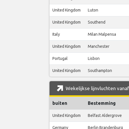
United Kingdom
Luton
United Kingdom
Southend
Italy
Milan Malpensa
United Kingdom
Manchester
Portugal
Lisbon
United Kingdom
Southampton
Wekelijkse lijnvluchten vana
buiten
Bestemming
United Kingdom
Belfast Aldergrove
Germany
Berlin Brandenburg