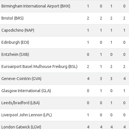
Birmingham International Airport (BHX)
1
0
1
0
Bristol (BRS)
2
2
2
2
Capodichino (NAP)
1
1
1
1
Edinburgh (EDI)
1
0
1
0
Entzheim (SXB)
0
1
0
0
Euroairport Basel Mulhouse Freiburg (BSL)
2
1
2
2
Geneve-Cointrin (GVA)
4
3
3
4
Glasgow International (GLA)
0
1
0
1
Leeds/bradford (LBA)
0
0
1
0
Liverpool John Lennon (LPL)
1
0
0
0
London Gatwick (LGW)
4
4
4
4