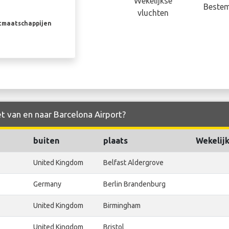
Wekelijkse
Beste
vluchten
rtmaatschappijen
et van en naar Barcelona Airport?
buiten
plaats
Wekelijk
United Kingdom
Belfast Aldergrove
Germany
Berlin Brandenburg
United Kingdom
Birmingham
United Kingdom
Bristol