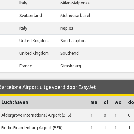
Italy
Milan Malpensa
Switzerland
Mulhouse basel
Italy
Naples
United Kingdom
Southampton
United Kingdom
Southend
France
Strasbourg
 Barcelona Airport uitgevoerd door EasyJet
Luchthaven
ma
di
wo
do
Aldergrove International Airport (BFS)
1
0
1
0
Berlin Brandenburg Airport (BER)
1
1
1
1