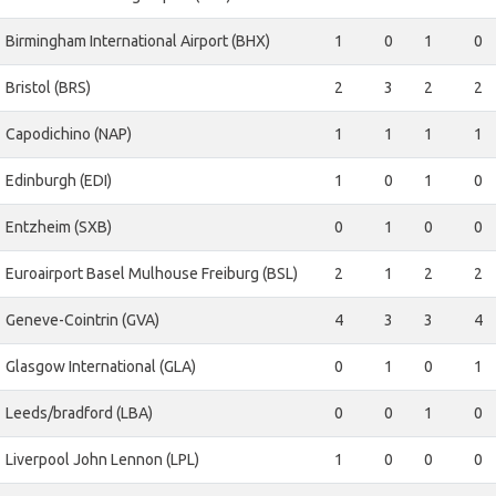
Birmingham International Airport (BHX)
1
0
1
0
Bristol (BRS)
2
3
2
2
Capodichino (NAP)
1
1
1
1
Edinburgh (EDI)
1
0
1
0
Entzheim (SXB)
0
1
0
0
Euroairport Basel Mulhouse Freiburg (BSL)
2
1
2
2
Geneve-Cointrin (GVA)
4
3
3
4
Glasgow International (GLA)
0
1
0
1
Leeds/bradford (LBA)
0
0
1
0
Liverpool John Lennon (LPL)
1
0
0
0