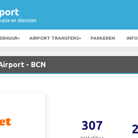
port
matie en diensten
ERHUUR
AIRPORT TRANSFERS
PARKEREN
INFO
Airport - BCN
307