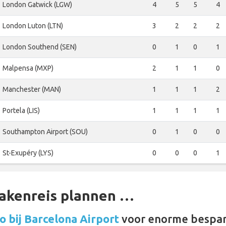
London Gatwick (LGW)
4
5
5
4
London Luton (LTN)
3
2
2
2
London Southend (SEN)
0
1
0
1
Malpensa (MXP)
2
1
1
0
Manchester (MAN)
1
1
1
2
Portela (LIS)
1
1
1
1
Southampton Airport (SOU)
0
1
0
0
St-Exupéry (LYS)
0
0
0
1
zakenreis plannen …
 bij Barcelona Airport
voor enorme bespar