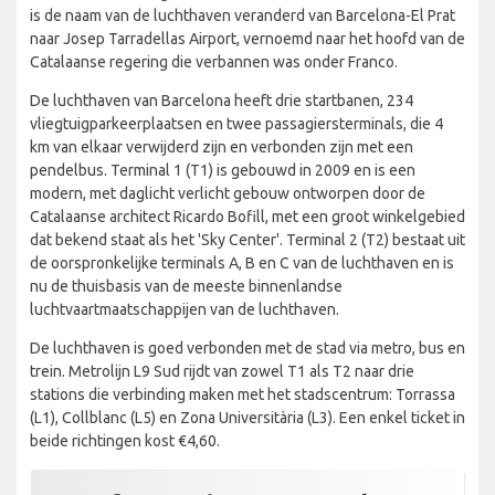
is de naam van de luchthaven veranderd van Barcelona-El Prat
naar Josep Tarradellas Airport, vernoemd naar het hoofd van de
Catalaanse regering die verbannen was onder Franco.
De luchthaven van Barcelona heeft drie startbanen, 234
vliegtuigparkeerplaatsen en twee passagiersterminals, die 4
km van elkaar verwijderd zijn en verbonden zijn met een
pendelbus. Terminal 1 (T1) is gebouwd in 2009 en is een
modern, met daglicht verlicht gebouw ontworpen door de
Catalaanse architect Ricardo Bofill, met een groot winkelgebied
dat bekend staat als het 'Sky Center'. Terminal 2 (T2) bestaat uit
de oorspronkelijke terminals A, B en C van de luchthaven en is
nu de thuisbasis van de meeste binnenlandse
luchtvaartmaatschappijen van de luchthaven.
De luchthaven is goed verbonden met de stad via metro, bus en
trein. Metrolijn L9 Sud rijdt van zowel T1 als T2 naar drie
stations die verbinding maken met het stadscentrum: Torrassa
(L1), Collblanc (L5) en Zona Universitària (L3). Een enkel ticket in
beide richtingen kost €4,60.