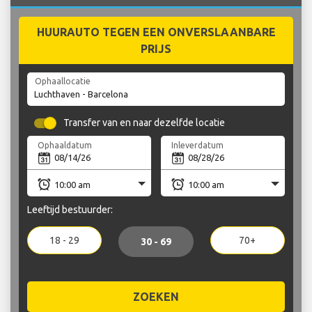
HUURAUTO TEGEN EEN ONVERSLAANBARE
PRIJS
Ophaallocatie
Transfer van en naar dezelfde locatie
Ophaaldatum
Inleverdatum
Leeftijd bestuurder:
18 - 29
70+
30 - 69
ZOEKEN