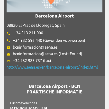
Barcelona Airport
08820 El Prat de Llobregat, Spain
+34 913 211 000
phone
+34 932 596 440 (Gevonden voorwerpen)
phone
bcninformacion@aena.es
email
bcninformacion@aena.es (Lost+Found)
email
+34 932 983 737 (fax)
call_end
http://www.aena.es/en/barcelona-airport/index.html
Barcelona Airport - BCN
PRAKTISCHE INFORMATIE
Luchthavencodes
IATA: BCN
| ICAO: LEBL