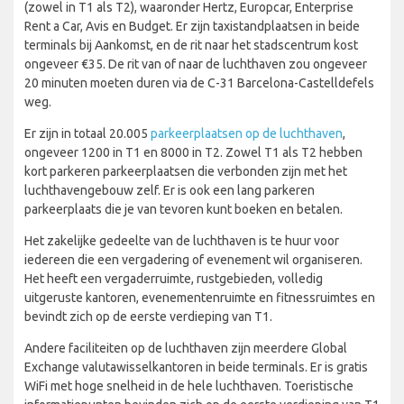
(zowel in T1 als T2), waaronder Hertz, Europcar, Enterprise
Rent a Car, Avis en Budget. Er zijn taxistandplaatsen in beide
terminals bij Aankomst, en de rit naar het stadscentrum kost
ongeveer €35. De rit van of naar de luchthaven zou ongeveer
20 minuten moeten duren via de C-31 Barcelona-Castelldefels
weg.
Er zijn in totaal 20.005
parkeerplaatsen op de luchthaven
,
ongeveer 1200 in T1 en 8000 in T2. Zowel T1 als T2 hebben
kort parkeren parkeerplaatsen die verbonden zijn met het
luchthavengebouw zelf. Er is ook een lang parkeren
parkeerplaats die je van tevoren kunt boeken en betalen.
Het zakelijke gedeelte van de luchthaven is te huur voor
iedereen die een vergadering of evenement wil organiseren.
Het heeft een vergaderruimte, rustgebieden, volledig
uitgeruste kantoren, evenementenruimte en fitnessruimtes en
bevindt zich op de eerste verdieping van T1.
Andere faciliteiten op de luchthaven zijn meerdere Global
Exchange valutawisselkantoren in beide terminals. Er is gratis
WiFi met hoge snelheid in de hele luchthaven. Toeristische