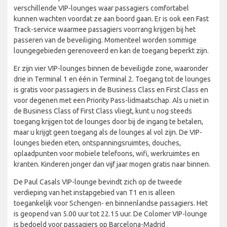
verschillende VIP-lounges waar passagiers comfortabel
kunnen wachten voordat ze aan boord gaan. Er is ook een Fast
Track-service waarmee passagiers voorrang krijgen bij het
passeren van de beveiliging. Momenteel worden sommige
loungegebieden gerenoveerd en kan de toegang beperkt zijn.
Er zijn vier VIP-lounges binnen de beveiligde zone, waaronder
drie in Terminal 1 en één in Terminal 2. Toegang tot de lounges
is gratis voor passagiers in de Business Class en First Class en
voor degenen met een Priority Pass-lidmaatschap. Als u niet in
de Business Class of First Class vliegt, kunt u nog steeds
toegang krijgen tot de lounges door bij de ingang te betalen,
maar u krijgt geen toegang als de lounges al vol zijn. De VIP-
lounges bieden eten, ontspanningsruimtes, douches,
oplaadpunten voor mobiele telefoons, wifi, werkruimtes en
kranten. Kinderen jonger dan vijf jaar mogen gratis naar binnen.
De Paul Casals VIP-lounge bevindt zich op de tweede
verdieping van het instapgebied van T1 en is alleen
toegankelijk voor Schengen- en binnenlandse passagiers. Het
is geopend van 5.00 uur tot 22.15 uur. De Colomer VIP-lounge
is bedoeld voor passagiers op Barcelona-Madrid