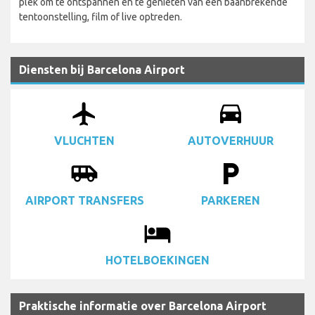
plek om te ontspannen en te genieten van een baanbrekende
tentoonstelling, film of live optreden.
Diensten bij Barcelona Airport
airplanemode_active
drive_eta
VLUCHTEN
AUTOVERHUUR
airport_shuttle
local_parking
AIRPORT TRANSFERS
PARKEREN
local_hotel
HOTELBOEKINGEN
Praktische informatie over Barcelona Airport