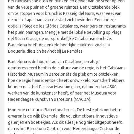
het fantastische eten en drinken en geniet van de sfeer op een
van de vele pleinen of groene ruimtes. Een uitstekende plek
om te stoppen voor brunch is Passeig del Born, waar veel van
de beste tapasbars van de stad zich bevinden. Een andere
optie is Plaça de les Glòries Catalanes, waar bars en restaurants
het plein omringen. Meng je met de lokale bevolking op Plaça
del Sol in Gracia, de oorspronkelijke Catalaanse enclave.
Barcelona heeft ook enkele heerlijke markten, zoals La
Boqueria, die zich bevindt bij La Ramblas.
Barcelona is de hoofdstad van Catalonië, en als je
geïnteresseerd bent in de cultuur van de regio, is het Catalaans
Historisch Museum in Barceloneta de plek om te ontdekken
hoe de regio haar identiteit heeft ontwikkeld. Kunstliefhebbers
kunnen naar het Picasso Museum gaan, dat meer dan 4500
werken van de kunstenaar heeft, of naar het Museum voor
Hedendaagse Kunst van Barcelona (MACBA).
Moderne cultuur in Barcelona bruist. De beste plek om het te
ervaren is de wijk Eixample, die vol zit met bars, innovatieve
galerijen en boetiekjes. Als dit alles je nog niet uitgeput heeft,
dan is het Barcelona Centrum voor Hedendaagse Cultuur de