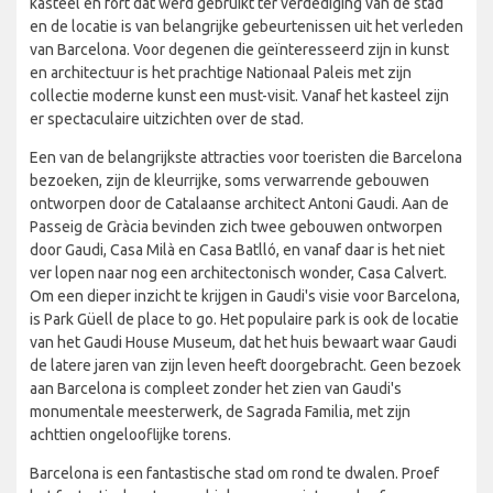
kasteel en fort dat werd gebruikt ter verdediging van de stad
en de locatie is van belangrijke gebeurtenissen uit het verleden
van Barcelona. Voor degenen die geïnteresseerd zijn in kunst
en architectuur is het prachtige Nationaal Paleis met zijn
collectie moderne kunst een must-visit. Vanaf het kasteel zijn
er spectaculaire uitzichten over de stad.
Een van de belangrijkste attracties voor toeristen die Barcelona
bezoeken, zijn de kleurrijke, soms verwarrende gebouwen
ontworpen door de Catalaanse architect Antoni Gaudi. Aan de
Passeig de Gràcia bevinden zich twee gebouwen ontworpen
door Gaudi, Casa Milà en Casa Batlló, en vanaf daar is het niet
ver lopen naar nog een architectonisch wonder, Casa Calvert.
Om een dieper inzicht te krijgen in Gaudi's visie voor Barcelona,
is Park Güell de place to go. Het populaire park is ook de locatie
van het Gaudi House Museum, dat het huis bewaart waar Gaudi
de latere jaren van zijn leven heeft doorgebracht. Geen bezoek
aan Barcelona is compleet zonder het zien van Gaudi's
monumentale meesterwerk, de Sagrada Familia, met zijn
achttien ongelooflijke torens.
Barcelona is een fantastische stad om rond te dwalen. Proef