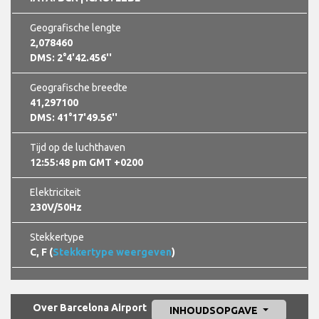
Geografische lengte
2,078460
DMS: 2°4'42.456''
Geografische breedte
41,297100
DMS: 41°17'49.56''
Tijd op de luchthaven
12:55:49 pm GMT +0200
Elektriciteit
230V/50Hz
Stekkertype
C, F (
Stekkertype weergeven
)
Over Barcelona Airport
INHOUDSOPGAVE