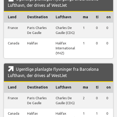
Lufthavn, der drives af WestJet
Land
Destination
Lufthavn
ma
ti
on
France
Paris Charles
Charles De
1
0
0
De Gaulle
Gaulle (CDG)
Canada
Halifax
Halifax
1
0
0
International
(YHZ)
Ugentlige planlagte flyvninger fra Barcelona
Lufthavn, der drives af WestJet
Land
Destination
Lufthavn
ma
ti
on
France
Paris Charles
Charles De
2
0
0
De Gaulle
Gaulle (CDG)
Canada
Halifax
Halifax
1
1
0