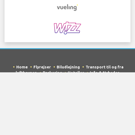
Home
Flyrejser
Biludlejning
Transport til og fra
lufthavnen
Parkering
Hoteller
Info & Nyheder
Ansvarsfraskrivelse
Privatlivspolitik
Sitemap
COPYRIGHT © 2026 Try Quantum OU trading as
"TripTQ" and barcelonaairport.com (also known as
TripTQ Barcelona Lufthavn) / All Rights Reserved.
ANSVARSFRASKRIVELSE - Dette websted er ikke det officielle
websted for Barcelona Lufthavn