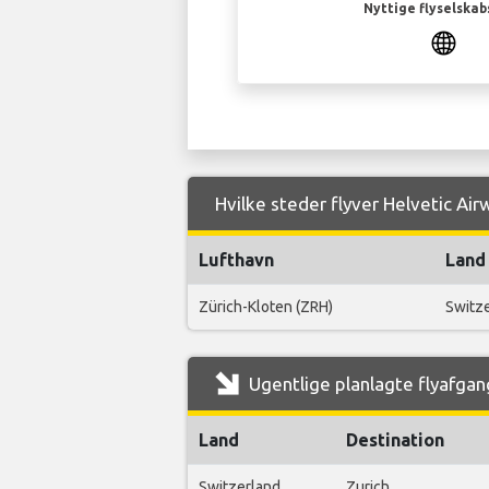
Nyttige flyselskab
Hvilke steder flyver Helvetic Air
Lufthavn
Land
Zürich-Kloten (ZRH)
Switz
Ugentlige planlagte flyafgang
Land
Destination
Switzerland
Zurich