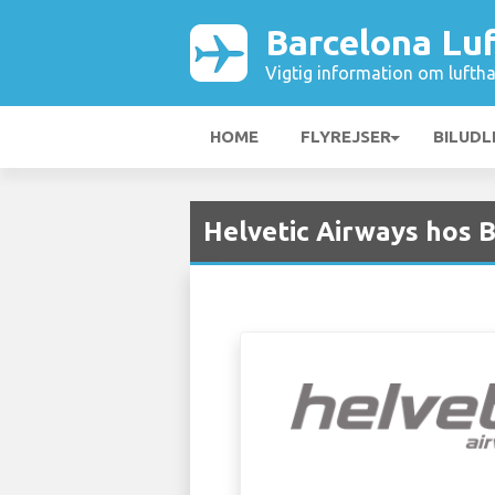
Barcelona Lu
Vigtig information om luftha
HOME
FLYREJSER
BILUDL
Helvetic Airways hos 