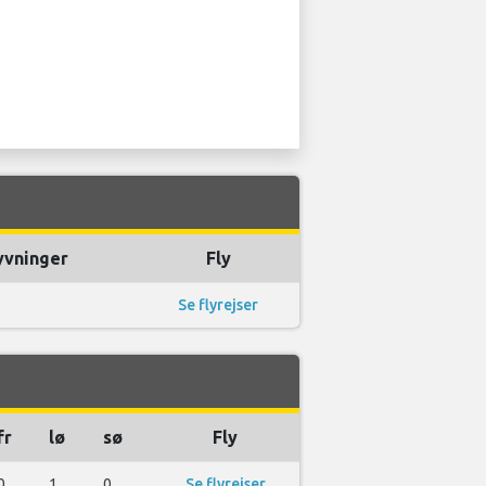
yvninger
Fly
Se flyrejser
fr
lø
sø
Fly
0
1
0
Se flyrejser