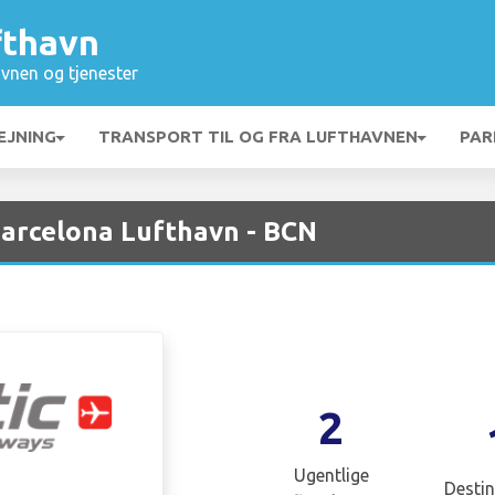
fthavn
vnen og tjenester
EJNING
TRANSPORT TIL OG FRA LUFTHAVNEN
PAR
Barcelona Lufthavn - BCN
2
Ugentlige
Destin