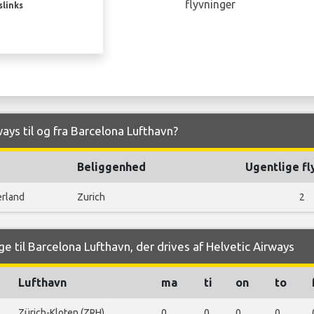
flyvninger
slinks
ways til og fra Barcelona Lufthavn?
Beliggenhed
Ugentlige fl
erland
Zurich
2
e til Barcelona Lufthavn, der drives af Helvetic Airways
Lufthavn
ma
ti
on
to
Zürich-Kloten (ZRH)
0
0
0
0