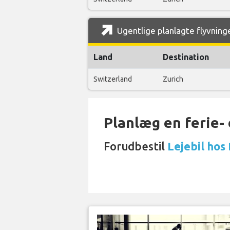
Ugentlige planlagte flyvninge
Land
Destination
Switzerland
Zurich
Planlæg en ferie- e
Forudbestil
Lejebil hos