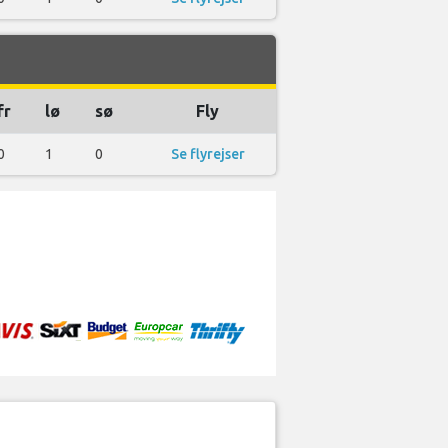
fr
lø
sø
Fly
0
1
0
Se flyrejser