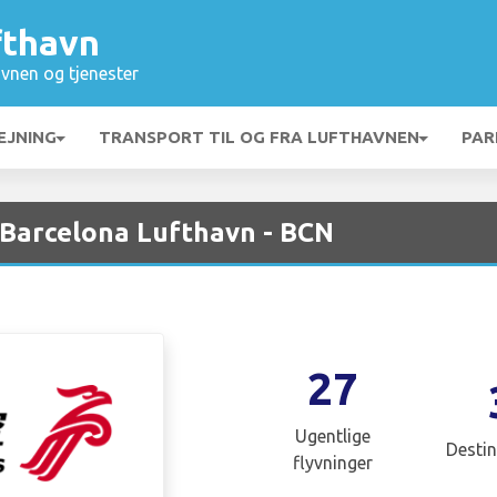
fthavn
vnen og tjenester
EJNING
TRANSPORT TIL OG FRA LUFTHAVNEN
PAR
 Barcelona Lufthavn - BCN
27
Ugentlige
Destin
flyvninger