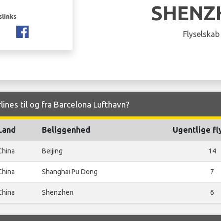
SHENZ
slinks
Flyselskab
lines til og fra Barcelona Lufthavn?
Land
Beliggenhed
Ugentlige fl
China
Beijing
14
China
Shanghai Pu Dong
7
China
Shenzhen
6