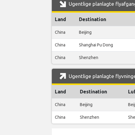
Ugentlige planlagte flyafgang
Land
Destination
China
Beijing
China
Shanghai Pu Dong
China
Shenzhen
Ugentlige planlagte flyvninge
Land
Destination
Lu
China
Beijing
Beij
China
Shenzhen
She