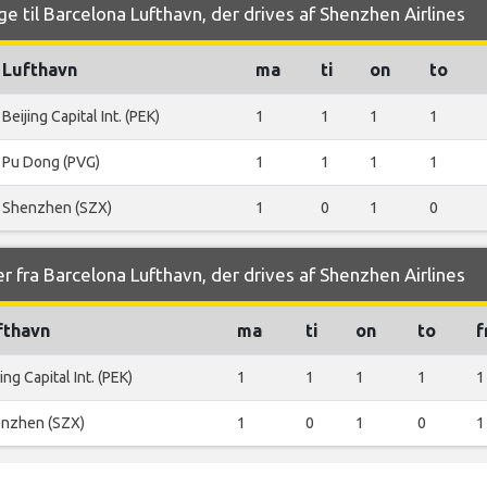
e til Barcelona Lufthavn, der drives af Shenzhen Airlines
Lufthavn
ma
ti
on
to
Beijing Capital Int. (PEK)
1
1
1
1
Pu Dong (PVG)
1
1
1
1
Shenzhen (SZX)
1
0
1
0
r fra Barcelona Lufthavn, der drives af Shenzhen Airlines
fthavn
ma
ti
on
to
f
ing Capital Int. (PEK)
1
1
1
1
1
nzhen (SZX)
1
0
1
0
1