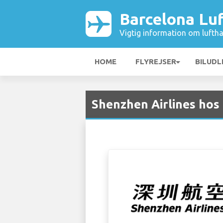
Barcelona Lu
Vigtig information om luftha
HOME
FLYREJSER
BILUDL
Shenzhen Airlines hos