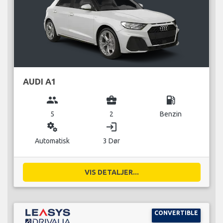
AUDI A1
group
business_center
local_gas_station
5
2
Benzin
miscellaneous_services
login
Automatisk
3 Dør
VIS DETALJER...
CONVERTIBLE