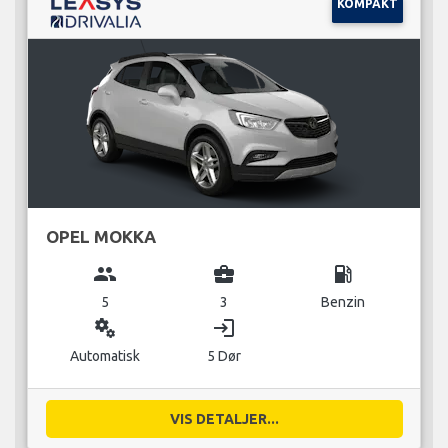
KOMPAKT
OPEL MOKKA
group
business_center
local_gas_station
5
3
Benzin
miscellaneous_services
login
Automatisk
5 Dør
VIS DETALJER...