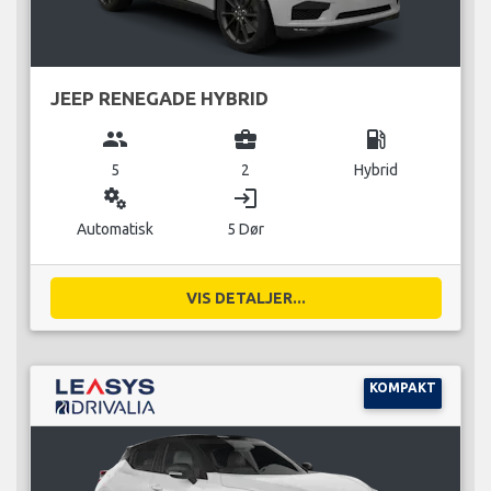
JEEP RENEGADE HYBRID
group
business_center
local_gas_station
5
2
Hybrid
miscellaneous_services
login
Automatisk
5 Dør
VIS DETALJER...
KOMPAKT