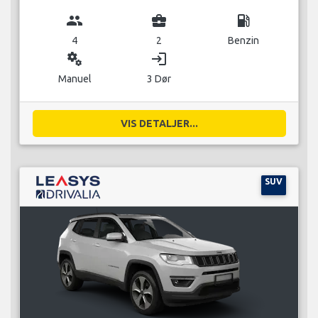
group
business_center
local_gas_station
4
2
Benzin
miscellaneous_services
login
Manuel
3 Dør
VIS DETALJER...
SUV