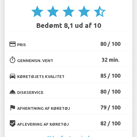
star
star
star
star
star_half
Bedømt 8,1 ud af 10
credit_card
80 / 100
PRIS
timer
32 min.
GENNEMSN. VENT
directions_car
85 / 100
KØRETØJETS KVALITET
room_service
80 / 100
DISKSERVICE
flag
79 / 100
AFHENTNING AF KØRETØJ
beenhere
82 / 100
AFLEVERING AF KØRETØJ