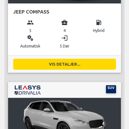
JEEP COMPASS
group
business_center
local_gas_station
5
4
Hybrid
miscellaneous_services
login
Automatisk
5 Dør
VIS DETALJER...
SUV