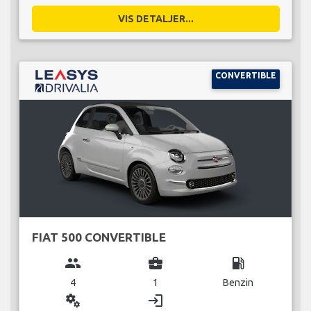
VIS DETALJER...
CONVERTIBLE
FIAT 500 CONVERTIBLE
group
business_center
local_gas_station
4
1
Benzin
miscellaneous_services
login