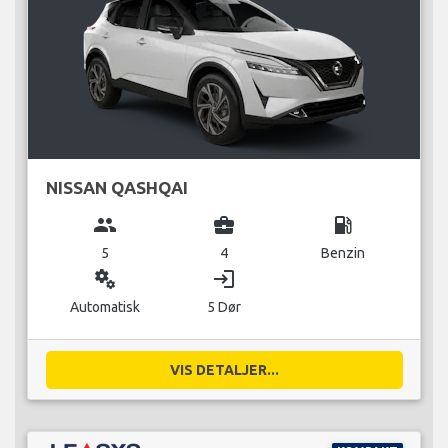
NISSAN QASHQAI
group
business_center
local_gas_station
5
4
Benzin
miscellaneous_services
login
Automatisk
5 Dør
VIS DETALJER...