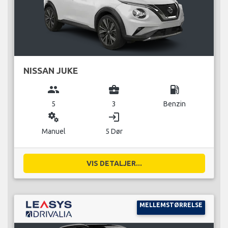
NISSAN JUKE
group
business_center
local_gas_station
5
3
Benzin
miscellaneous_services
login
Manuel
5 Dør
VIS DETALJER...
MELLEMSTØRRELSE