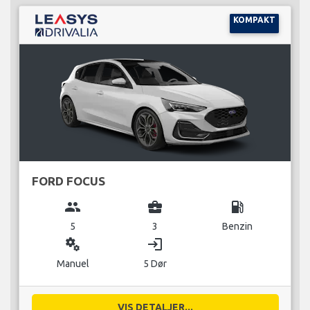
KOMPAKT
FORD FOCUS
group
business_center
local_gas_station
5
3
Benzin
miscellaneous_services
login
Manuel
5 Dør
VIS DETALJER...