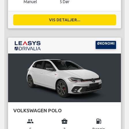
Manuel
5 Dør
VIS DETALJER...
ØKONOMI
VOLKSWAGEN POLO
group
business_center
local_gas_station