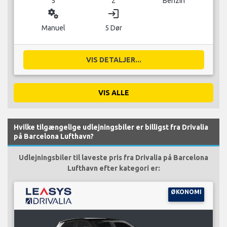
5
2
Benzin
miscellaneous_services
login
Manuel
5 Dør
VIS DETALJER...
VIS ALLE
Hvilke tilgængelige udlejningsbiler er billigst fra Drivalia
på Barcelona Lufthavn?
Udlejningsbiler til laveste pris fra Drivalia på Barcelona
Lufthavn efter kategori er:
ØKONOMI