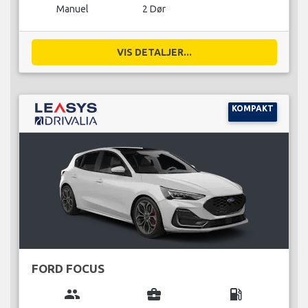
Manuel
2 Dør
VIS DETALJER...
KOMPAKT
FORD FOCUS
group
business_center
local_gas_station