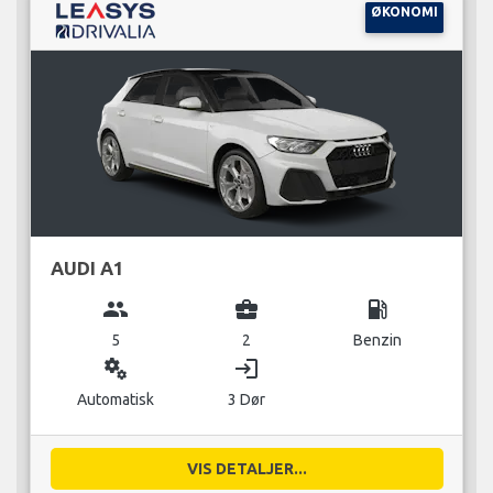
ØKONOMI
AUDI A1
group
business_center
local_gas_station
5
2
Benzin
miscellaneous_services
login
Automatisk
3 Dør
VIS DETALJER...