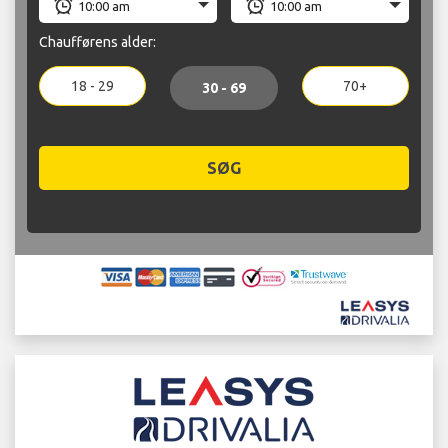
Chaufførens alder:
18 - 29
70+
30 - 69
SØG