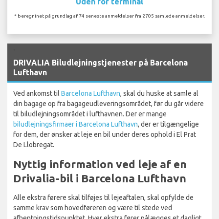
Uden for terminal
* beregninet på grundlag af 74 seneste anmeldelser fra 2705 samlede anmeldelser.
`
DRIVALIA Biludlejningstjenester på Barcelona
Lufthavn
Ved ankomst til
Barcelona Lufthavn
, skal du huske at samle al
din bagage op fra bagageudleveringsområdet, før du går videre
til biludlejningsområdet i lufthavnen. Der er mange
biludlejningsfirmaer i Barcelona Lufthavn
, der er tilgængelige
for dem, der ønsker at leje en bil under deres ophold i El Prat
De Llobregat.
Nyttig information ved leje af en
Drivalia-bil i Barcelona Lufthavn
Alle ekstra førere skal tilføjes til lejeaftalen, skal opfylde de
samme krav som hovedføreren og være til stede ved
afhentningstidspunktet. Hver ekstra fører pålægges et dagligt