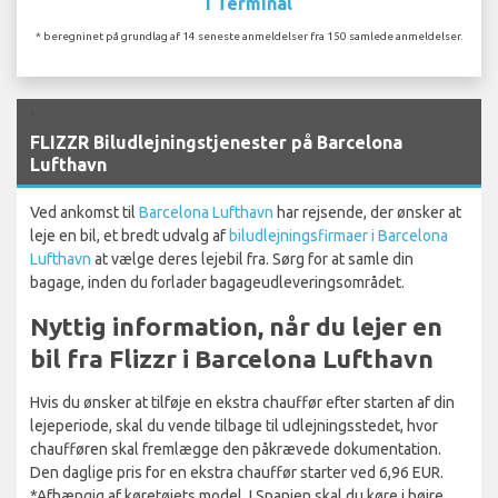
I Terminal
* beregninet på grundlag af 14 seneste anmeldelser fra 150 samlede anmeldelser.
`
FLIZZR Biludlejningstjenester på Barcelona
Lufthavn
Ved ankomst til
Barcelona Lufthavn
har rejsende, der ønsker at
leje en bil, et bredt udvalg af
biludlejningsfirmaer i Barcelona
Lufthavn
at vælge deres lejebil fra. Sørg for at samle din
bagage, inden du forlader bagageudleveringsområdet.
Nyttig information, når du lejer en
bil fra Flizzr i Barcelona Lufthavn
Hvis du ønsker at tilføje en ekstra chauffør efter starten af din
lejeperiode, skal du vende tilbage til udlejningsstedet, hvor
chaufføren skal fremlægge den påkrævede dokumentation.
Den daglige pris for en ekstra chauffør starter ved 6,96 EUR.
*Afhængig af køretøjets model. I Spanien skal du køre i højre