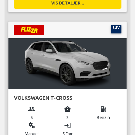
VIS DETALJER...
SUV
VOLKSWAGEN T-CROSS
group
business_center
local_gas_station
5
2
Benzin
miscellaneous_services
login
Manuel
5 Dør