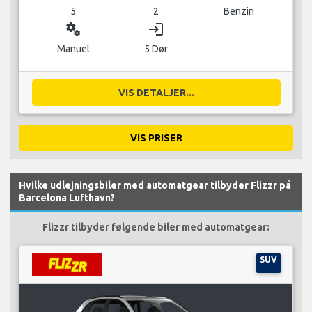
5
2
Benzin
miscellaneous_services
login
Manuel
5 Dør
VIS DETALJER...
VIS PRISER
Hvilke udlejningsbiler med automatgear tilbyder Flizzr på
Barcelona Lufthavn?
Flizzr tilbyder følgende biler med automatgear:
SUV