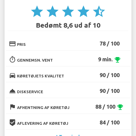
star
star
star
star
star_half
Bedømt 8,6 ud af 10
credit_card
78 / 100
PRIS
timer
9 min.
emoji_events
GENNEMSN. VENT
directions_car
90 / 100
KØRETØJETS KVALITET
room_service
90 / 100
DISKSERVICE
flag
88 / 100
emoji_events
AFHENTNING AF KØRETØJ
beenhere
84 / 100
AFLEVERING AF KØRETØJ