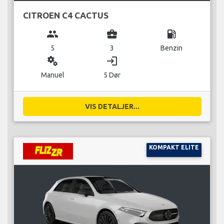
CITROEN C4 CACTUS
group
business_center
local_gas_station
5
3
Benzin
miscellaneous_services
login
Manuel
5 Dør
VIS DETALJER...
KOMPAKT ELITE