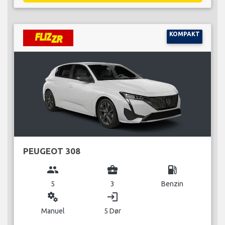
KOMPAKT
PEUGEOT 308
group
business_center
local_gas_station
5
3
Benzin
miscellaneous_services
login
Manuel
5 Dør