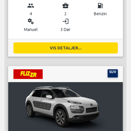
group
business_center
local_gas_station
4
2
Benzin
miscellaneous_services
login
Manuel
3 Dør
VIS DETALJER...
SUV