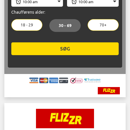
Chaufførens alder:
18 - 29
70+
30 - 69
SØG