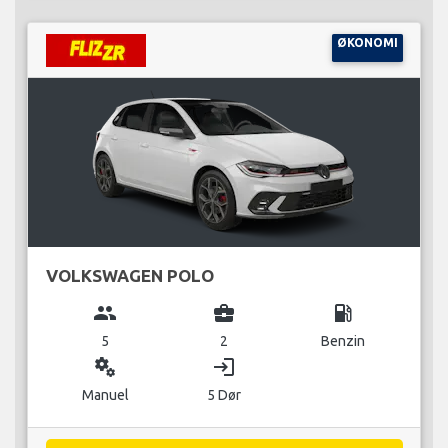
ØKONOMI
VOLKSWAGEN POLO
group
business_center
local_gas_station
5
2
Benzin
miscellaneous_services
login
Manuel
5 Dør