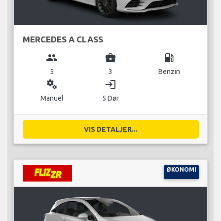
MERCEDES A CLASS
group
business_center
local_gas_station
5
3
Benzin
miscellaneous_services
login
Manuel
5 Dør
VIS DETALJER...
ØKONOMI