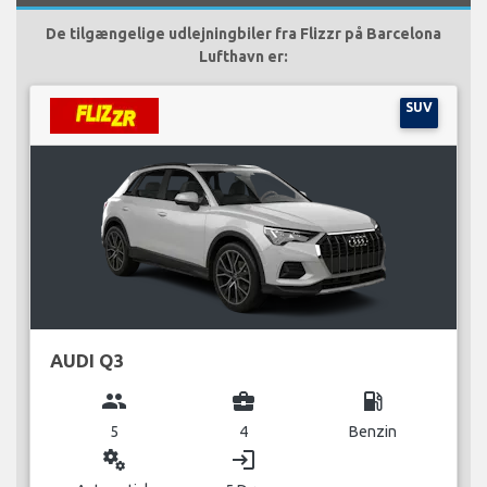
De tilgængelige udlejningbiler fra Flizzr på Barcelona
Lufthavn er:
SUV
AUDI Q3
group
business_center
local_gas_station
5
4
Benzin
miscellaneous_services
login