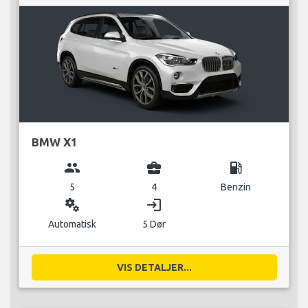
BMW X1
group
business_center
local_gas_station
5
4
Benzin
miscellaneous_services
login
Automatisk
5 Dør
VIS DETALJER...