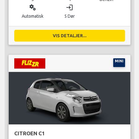
miscellaneous_services
login
Automatisk
5 Dør
VIS DETALJER...
MINI
CITROEN C1