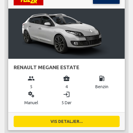
RENAULT MEGANE ESTATE
group
business_center
local_gas_station
5
4
Benzin
miscellaneous_services
login
Manuel
5 Dør
VIS DETALJER...