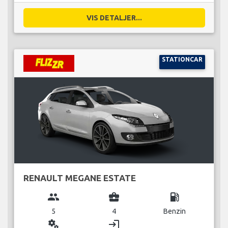
VIS DETALJER...
STATIONCAR
RENAULT MEGANE ESTATE
group
business_center
local_gas_station
5
4
Benzin
miscellaneous_services
login