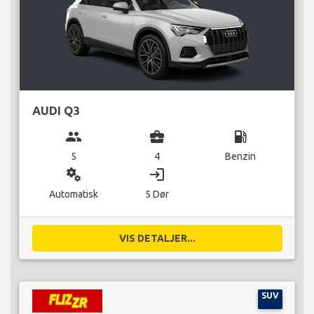
AUDI Q3
group
business_center
local_gas_station
5
4
Benzin
miscellaneous_services
login
Automatisk
5 Dør
VIS DETALJER...
SUV