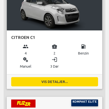
CITROEN C1
group
business_center
local_gas_station
4
2
Benzin
miscellaneous_services
login
Manuel
3 Dør
VIS DETALJER...
KOMPAKT ELITE