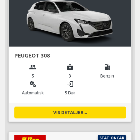
PEUGEOT 308
group
business_center
local_gas_station
5
3
Benzin
miscellaneous_services
login
Automatisk
5 Dør
VIS DETALJER...
STATIONCAR