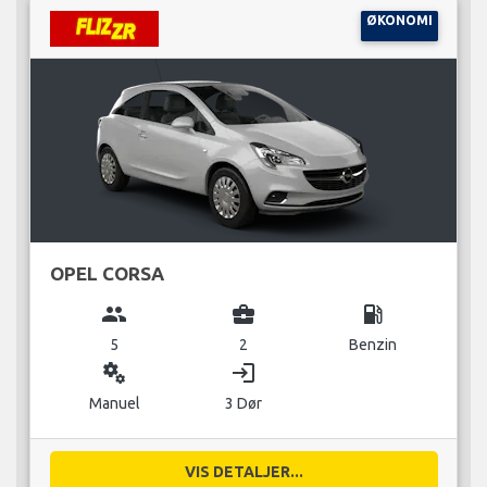
ØKONOMI
OPEL CORSA
group
business_center
local_gas_station
5
2
Benzin
miscellaneous_services
login
Manuel
3 Dør
VIS DETALJER...