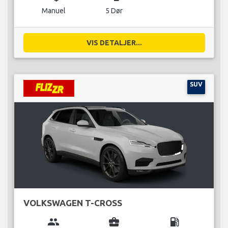
Manuel
5 Dør
VIS DETALJER...
SUV
VOLKSWAGEN T-CROSS
group
business_center
local_gas_station