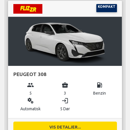
KOMPAKT
PEUGEOT 308
group
business_center
local_gas_station
5
3
Benzin
miscellaneous_services
login
Automatisk
5 Dør
VIS DETALJER...