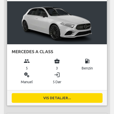
MERCEDES A CLASS
group
business_center
local_gas_station
5
3
Benzin
miscellaneous_services
login
Manuel
5 Dør
VIS DETALJER...