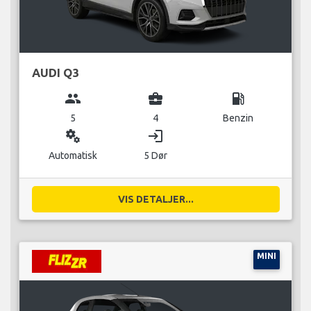
AUDI Q3
group
business_center
local_gas_station
5
4
Benzin
miscellaneous_services
login
Automatisk
5 Dør
VIS DETALJER...
MINI