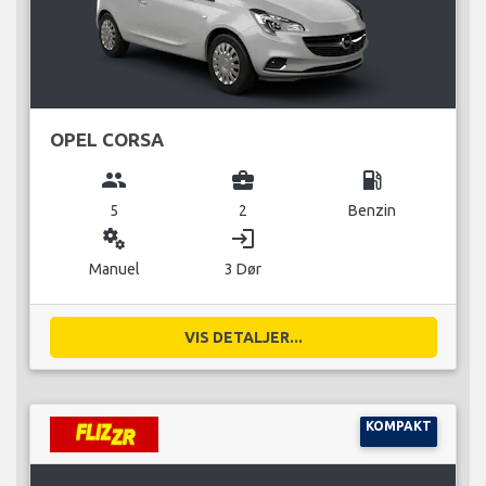
OPEL CORSA
group
business_center
local_gas_station
5
2
Benzin
miscellaneous_services
login
Manuel
3 Dør
VIS DETALJER...
KOMPAKT