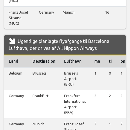
(FRA)
Franz Josef
Germany
Munich
16
Strauss
fl
(MUC)
Ugentlige planlagte flyafgange til Barcelona
Lufthavn, der drives af All Nippon Airways
Land
Destination
Lufthavn
ma
ti
on
Belgium
Brussels
Brussels
1
0
1
Airport
(BRU)
Germany
Frankfurt
Frankfurt
2
2
2
International
Airport
(FRA)
Germany
Munich
Franz Josef
2
1
2
Strauss