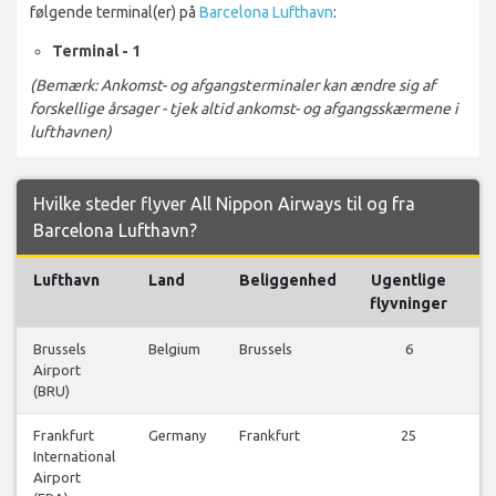
følgende terminal(er) på
Barcelona Lufthavn
:
Terminal - 1
(Bemærk: Ankomst- og afgangsterminaler kan ændre sig af
forskellige årsager - tjek altid ankomst- og afgangsskærmene i
lufthavnen)
Hvilke steder flyver All Nippon Airways til og fra
Barcelona Lufthavn?
Lufthavn
Land
Beliggenhed
Ugentlige
flyvninger
Brussels
Belgium
Brussels
6
Airport
fl
(BRU)
Frankfurt
Germany
Frankfurt
25
International
fl
Airport