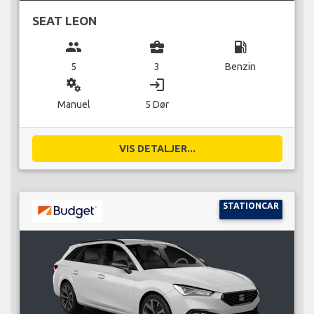
SEAT LEON
group
business_center
local_gas_station
5
3
Benzin
miscellaneous_services
login
Manuel
5 Dør
VIS DETALJER...
STATIONCAR