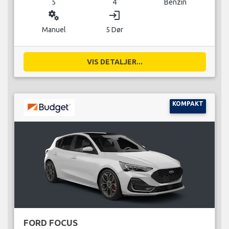
5
4
Benzin
miscellaneous_services
login
Manuel
5 Dør
VIS DETALJER...
KOMPAKT
FORD FOCUS