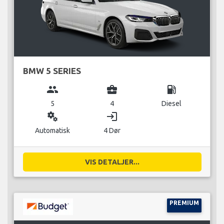
BMW 5 SERIES
group
business_center
local_gas_station
5
4
Diesel
miscellaneous_services
login
Automatisk
4 Dør
VIS DETALJER...
PREMIUM