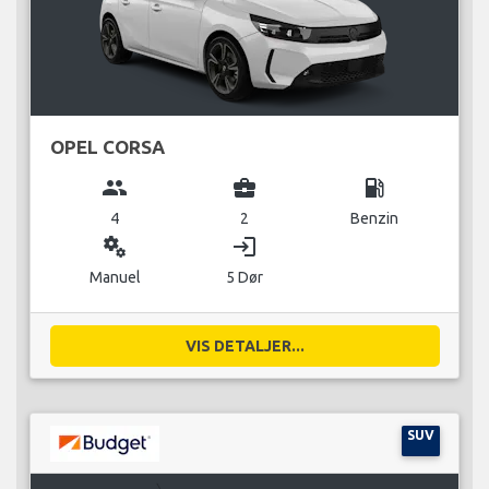
OPEL CORSA
group
business_center
local_gas_station
4
2
Benzin
miscellaneous_services
login
Manuel
5 Dør
VIS DETALJER...
SUV