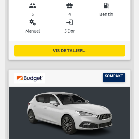
group
business_center
local_gas_station
5
4
Benzin
miscellaneous_services
login
Manuel
5 Dør
VIS DETALJER...
KOMPAKT