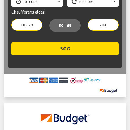
Chaufførens alder:
18 - 29
70+
30 - 69
SØG