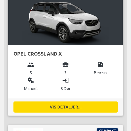
OPEL CROSSLAND X
group
business_center
local_gas_station
5
3
Benzin
miscellaneous_services
login
Manuel
5 Dør
VIS DETALJER...
KOMPAKT