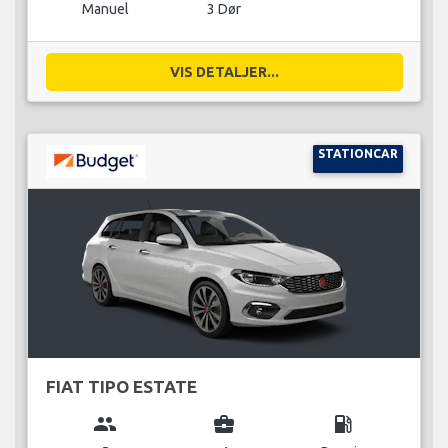
Manuel
3 Dør
VIS DETALJER...
STATIONCAR
FIAT TIPO ESTATE
group
business_center
local_gas_station