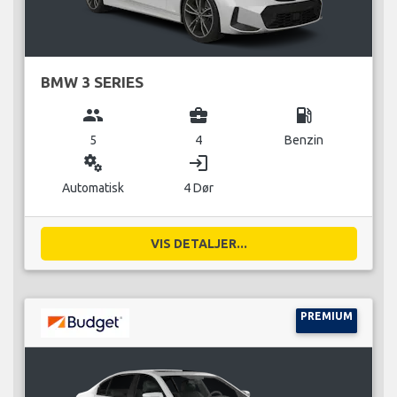
BMW 3 SERIES
group
business_center
local_gas_station
5
4
Benzin
miscellaneous_services
login
Automatisk
4 Dør
VIS DETALJER...
PREMIUM