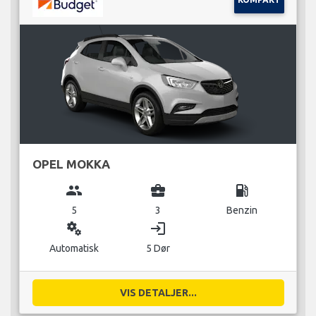
OPEL MOKKA
group
business_center
local_gas_station
5
3
Benzin
miscellaneous_services
login
Automatisk
5 Dør
VIS DETALJER...