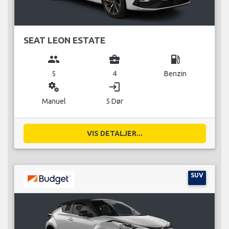
SEAT LEON ESTATE
group
business_center
local_gas_station
5
4
Benzin
miscellaneous_services
login
Manuel
5 Dør
VIS DETALJER...
SUV