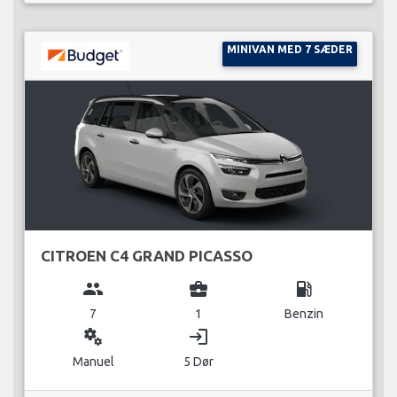
MINIVAN MED 7 SÆDER
CITROEN C4 GRAND PICASSO
group
business_center
local_gas_station
7
1
Benzin
miscellaneous_services
login
Manuel
5 Dør