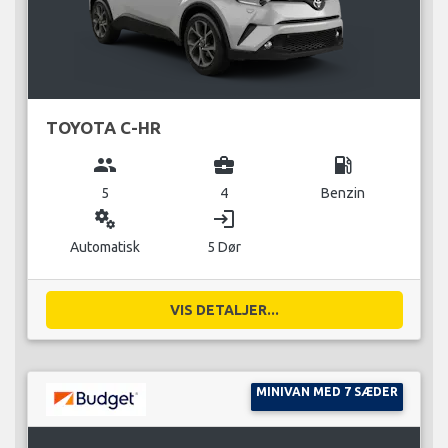
TOYOTA C-HR
group
business_center
local_gas_station
5
4
Benzin
miscellaneous_services
login
Automatisk
5 Dør
VIS DETALJER...
MINIVAN MED 7 SÆDER