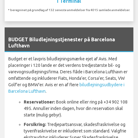
I Terminal
* beregninet på grundlag af 132 seneste anmeldelser fra 4015 samlede anmeldelser.
`
BUDGET Biludlejningstjenester på Barcelona
Lufthavn
Budget er et lavpris biludlejningsmærke ejet af Avis. Med
placeringer i 120 lande er det verdens tredjestørste bil- og
varevognsudlejningsfirma. Deres flåde i Barcelona Lufthavn er
omfattende og inkluderer Fiats, Honda'er, Corsa'er, Seats, VW
Golf'er og BMW'er. Avis er en af flere
biludlejningsudbydere i
Barcelona Lufthavn
.
Reservationer:
Book online eller ring på +34 902 108
495. Annuller inden dagen, hvor din reservation skal
starte (mulig gebyr).
Forsikring:
Tredjepartsansvar, skadesfraskrivelse og
tyverifraskrivelse er inkluderet som standard. Valgfrie
ekstraudstyr inkluderer Super Skadesfraskrivelse,