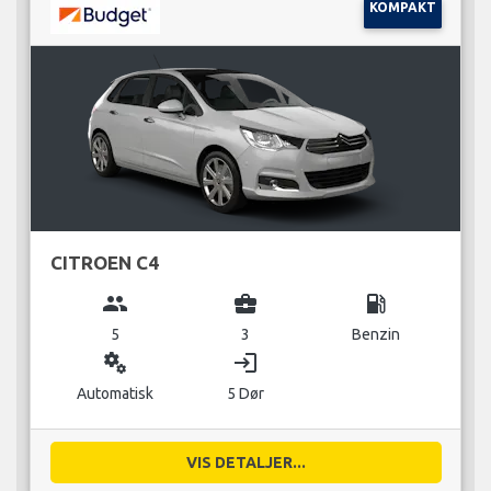
KOMPAKT
CITROEN C4
group
business_center
local_gas_station
5
3
Benzin
miscellaneous_services
login
Automatisk
5 Dør
VIS DETALJER...