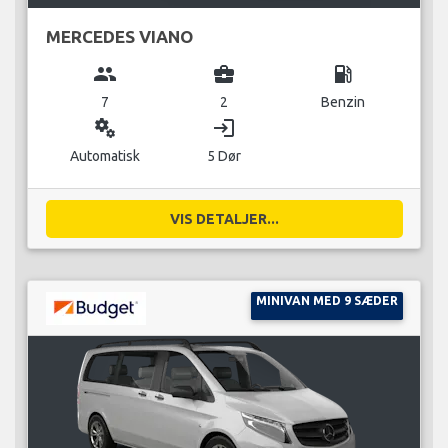
MERCEDES VIANO
group
business_center
local_gas_station
7
2
Benzin
miscellaneous_services
login
Automatisk
5 Dør
VIS DETALJER...
MINIVAN MED 9 SÆDER