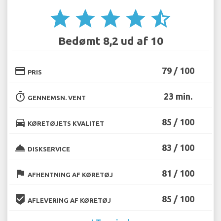
star
star
star
star
star_half
Bedømt 8,2 ud af 10
credit_card
79 / 100
PRIS
timer
23 min.
GENNEMSN. VENT
directions_car
85 / 100
KØRETØJETS KVALITET
room_service
83 / 100
DISKSERVICE
flag
81 / 100
AFHENTNING AF KØRETØJ
beenhere
85 / 100
AFLEVERING AF KØRETØJ