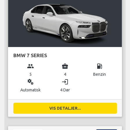
BMW 7 SERIES
group
business_center
local_gas_station
5
4
Benzin
miscellaneous_services
login
Automatisk
4 Dør
VIS DETALJER...