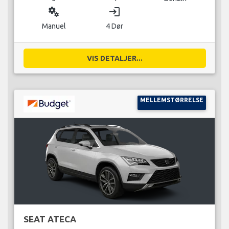
miscellaneous_services
login
Manuel
4 Dør
VIS DETALJER...
MELLEMSTØRRELSE
SEAT ATECA