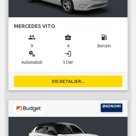
MERCEDES VITO
group
business_center
local_gas_station
9
4
Benzin
miscellaneous_services
login
Automatisk
5 Dør
VIS DETALJER...
ØKONOMI