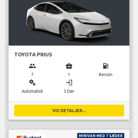
TOYOTA PRIUS
group
business_center
local_gas_station
7
1
Benzin
miscellaneous_services
login
Automatisk
5 Dør
VIS DETALJER...
MINIVAN MED 7 SÆDER