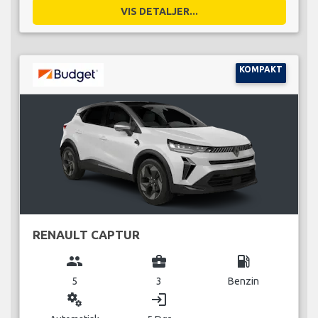
VIS DETALJER...
KOMPAKT
RENAULT CAPTUR
group
business_center
local_gas_station
5
3
Benzin
miscellaneous_services
login