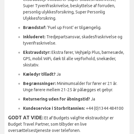
Super Tyverifraskrivelse, beskyttelse af forruden,
personlig ulykkesforsikring, Super Personlig
Ulykkesforsikring.
Brændstof:
'Fuel up Front' er tilgængelig.
Inkluderet:
Tredjepartsansvar, skadesfraskrivelse og
tyverifraskrivelse.
Ekstraudstyr:
Ekstra fører, Vejhjælp Plus, børnesæde,
GPS, mobil WiFi, dæk til alle vejrforhold, snekæder,
skistativ.
Kæledyr tilladt?
Ja
Begrænsninger:
Minimumsalder for fører er 21 år.
Unge førere mellem 21-25 år pålægges et gebyr.
Returnering uden for åbningstid?
Ja
Kundeservice i Storbritannien:
+44 (0)1344 484100
GODT AT VIDE:
Et af Budgets valgfrie ekstraudstyr er
Budget Travel Partner, som tilbyder en live
oversættelsestjeneste over telefonen.