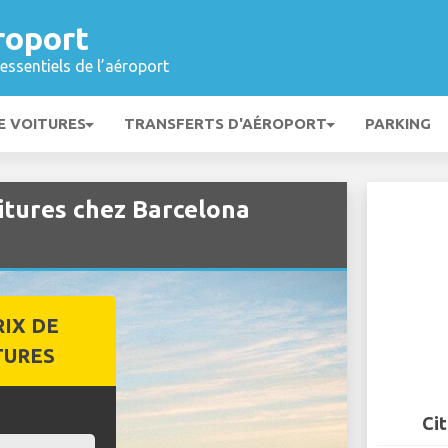
roport
essentiels de l’aéroport
E VOITURES
TRANSFERTS D'AÉROPORT
PARKING
itures chez Barcelona
RIX DE
TURES
Ci