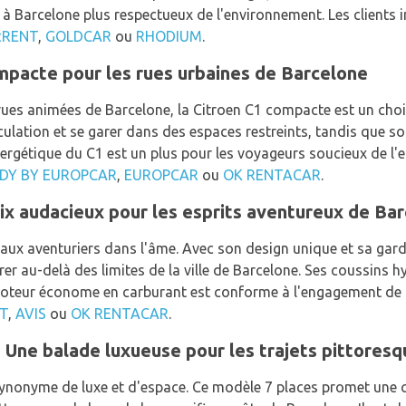
 à Barcelone plus respectueux de l'environnement. Les clients 
RRENT
,
GOLDCAR
ou
RHODIUM
.
ompacte pour les rues urbaines de Barcelone
ues animées de Barcelone, la Citroen C1 compacte est un choix i
irculation et se garer dans des espaces restreints, tandis que s
énergétique du C1 est un plus pour les voyageurs soucieux de l
DY BY EUROPCAR
,
EUROPCAR
ou
OK RENTACAR
.
oix audacieux pour les esprits aventureux de Ba
aux aventuriers dans l'âme. Avec son design unique et sa garde 
er au-delà des limites de la ville de Barcelone. Ses coussins 
oteur économe en carburant est conforme à l'engagement de Ci
XT
,
AVIS
ou
OK RENTACAR
.
: Une balade luxueuse pour les trajets pittores
ynonyme de luxe et d'espace. Ce modèle 7 places promet une c