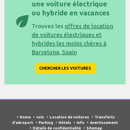
une voiture électrique
ou hybride en vacances
eco
Trouvez les
offres de location
de voitures électriques et
hybrides les moins chères à
Barcelona, Spain
CHERCHER LES VOITURES
Home
vols
Location de voitures
Transferts
d'aéroport
Parking
Hôtels
Info
Avertissement
Détails de confidentialité
Sitemap