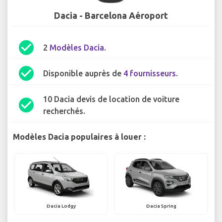
Dacia - Barcelona Aéroport
check_circle
2
Modèles Dacia
.
check_circle
Disponible auprès de
4 fournisseurs
.
10 Dacia devis de location de voiture
check_circle
recherchés.
Modèles Dacia populaires à louer :
Dacia Lodgy
Dacia Spring