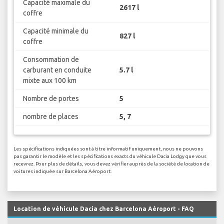
Capacité maximale du
2617 l
coffre
Capacité minimale du
827 l
coffre
Consommation de
carburant en conduite
5.7 l
mixte aux 100 km
Nombre de portes
5
nombre de places
5, 7
Les spécifications indiquées sont à titre informatif uniquement, nous ne pouvons
pas garantir le modèle et les spécifications exacts du véhicule Dacia Lodgy que vous
recevrez. Pour plus de détails, vous devez vérifier auprès de la société de location de
voitures indiquée sur Barcelona Aéroport.
Location de véhicule Dacia chez Barcelona Aéroport - FAQ