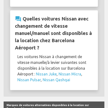
suivantes sont disponibles à la location
chez Barcelona Aéroport :
Nissan Leaf
question_answer
Quelles voitures Nissan avec
changement de vitesse
manuel/manuel sont disponibles à
la location chez Barcelona
Aéroport ?
Les voitures Nissan à changement de
vitesse manuelle/à levier suivantes sont
disponibles à la location sur Barcelona
Aéroport :
Nissan Juke
,
Nissan Micra
,
Nissan Pulsar
,
Nissan Qashqai