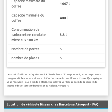
aux 100 km
Capacité maximale du
1447 l
coffre
Capacité minimale du
480 l
coffre
Consommation de
carburant en conduite
5.5 l
mixte aux 100 km
Nombre de portes
5
nombre de places
5
Les spécifications indiquées sont à titre informatif uniquement, nous ne pouvons
pas garantir le modèle et les spécifications exacts du véhicule Nissan Qashqai que
vous recevrez. Pour plus de détails, vous devez vérifier auprès de la société de
location de voitures indiquée sur Barcelona Aéroport.