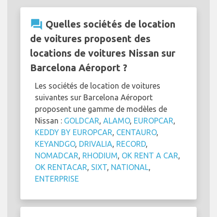
Location de véhicule Nissan chez Barcelona Aéroport - FAQ
question_answer
Quelles sociétés de location
de voitures proposent des
locations de voitures Nissan sur
Barcelona Aéroport ?
Les sociétés de location de voitures
suivantes sur Barcelona Aéroport
proposent une gamme de modèles de
Nissan :
GOLDCAR
,
ALAMO
,
EUROPCAR
,
KEDDY BY EUROPCAR
,
CENTAURO
,
KEYANDGO
,
DRIVALIA
,
RECORD
,
NOMADCAR
,
RHODIUM
,
OK RENT A CAR
,
OK RENTACAR
,
SIXT
,
NATIONAL
,
ENTERPRISE