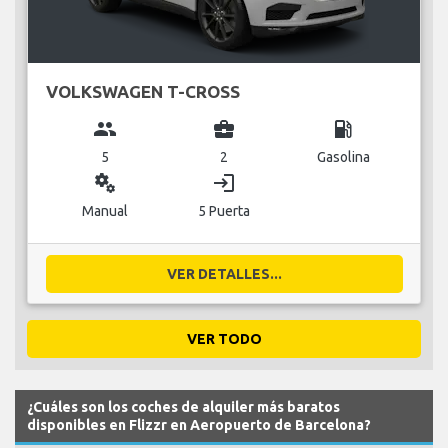
VOLKSWAGEN T-CROSS
group
business_center
local_gas_station
5
2
Gasolina
miscellaneous_services
login
Manual
5 Puerta
VER DETALLES...
VER TODO
¿Cuáles son los coches de alquiler más baratos
disponibles en Flizzr en Aeropuerto de Barcelona?