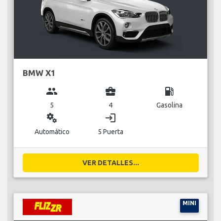
BMW X1
group
business_center
local_gas_station
5
4
Gasolina
miscellaneous_services
login
Automático
5 Puerta
VER DETALLES...
MINI