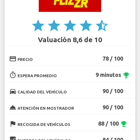
star
star
star
star
star_half
Valuación 8,6 de 10
credit_card
78 / 100
PRECIO
timer
9 minutos
emoji_events
ESPERA PROMEDIO
directions_car
90 / 100
CALIDAD DEL VEHÍCULO
room_service
90 / 100
ATENCIÓN EN MOSTRADOR
flag
88 / 100
emoji_events
RECOGIDA DE VEHÍCULOS
beenhere
84 / 100