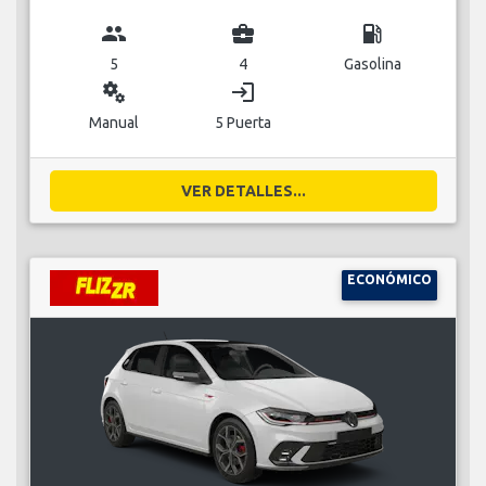
group
business_center
local_gas_station
5
4
Gasolina
miscellaneous_services
login
Manual
5 Puerta
VER DETALLES...
ECONÓMICO