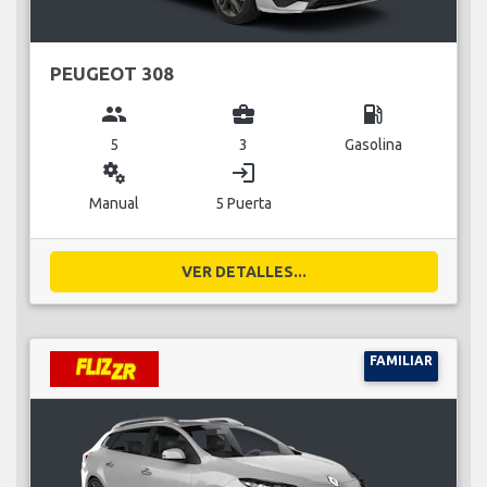
PEUGEOT 308
group
business_center
local_gas_station
5
3
Gasolina
miscellaneous_services
login
Manual
5 Puerta
VER DETALLES...
FAMILIAR