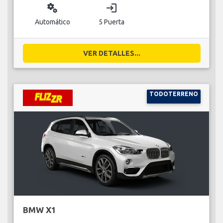
miscellaneous_services
login
Automático
5 Puerta
VER DETALLES...
TODOTERRENO
BMW X1