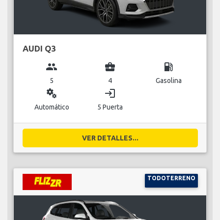
AUDI Q3
group
business_center
local_gas_station
5
4
Gasolina
miscellaneous_services
login
Automático
5 Puerta
VER DETALLES...
TODOTERRENO