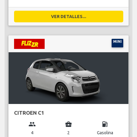
VER DETALLES...
MINI
CITROEN C1
group
business_center
local_gas_station
4
2
Gasolina