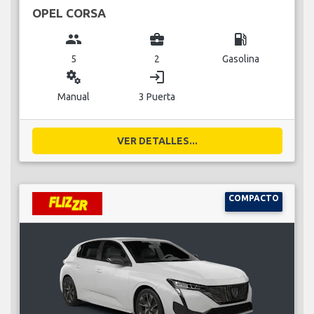
OPEL CORSA
group
business_center
local_gas_station
5
2
Gasolina
miscellaneous_services
login
Manual
3 Puerta
VER DETALLES...
COMPACTO