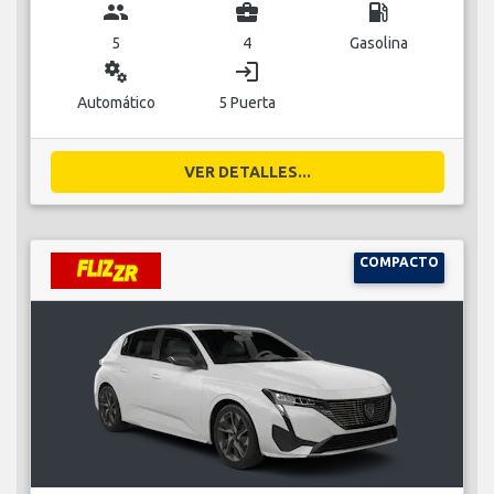
group
business_center
local_gas_station
5
4
Gasolina
miscellaneous_services
login
Automático
5 Puerta
VER DETALLES...
COMPACTO