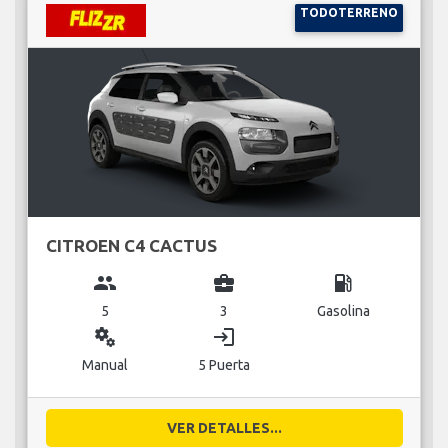
TODOTERRENO
CITROEN C4 CACTUS
group
business_center
local_gas_station
5
3
Gasolina
miscellaneous_services
login
Manual
5 Puerta
VER DETALLES...