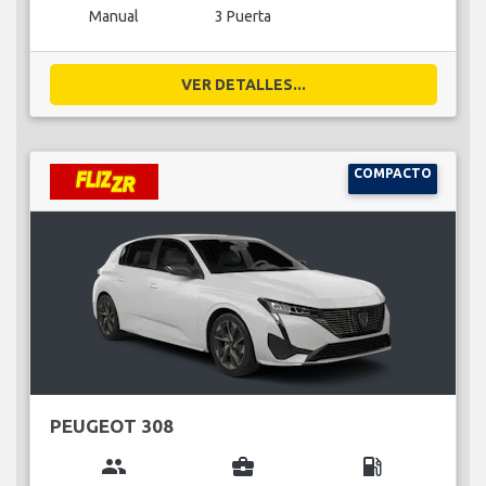
Manual
3 Puerta
VER DETALLES...
COMPACTO
PEUGEOT 308
group
business_center
local_gas_station