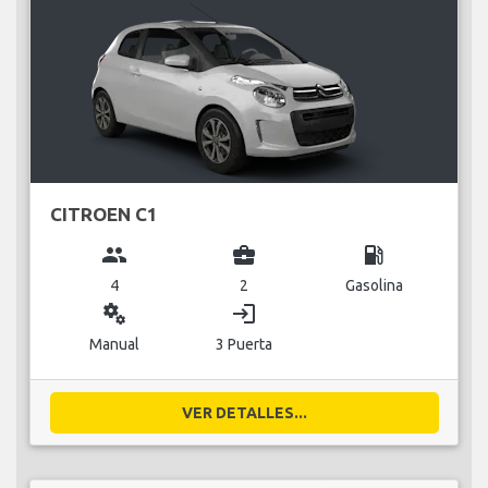
CITROEN C1
group
business_center
local_gas_station
4
2
Gasolina
miscellaneous_services
login
Manual
3 Puerta
VER DETALLES...