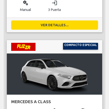
miscellaneous_services
login
Manual
3 Puerta
VER DETALLES...
COMPACTO ESPECIAL
MERCEDES A CLASS