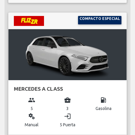
COMPACTO ESPECIAL
MERCEDES A CLASS
group
business_center
local_gas_station
5
3
Gasolina
miscellaneous_services
login
Manual
5 Puerta