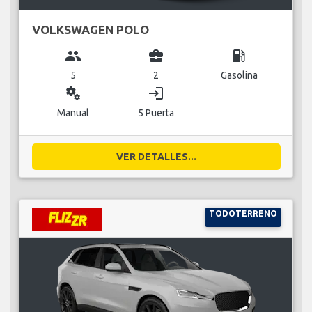
VOLKSWAGEN POLO
group
business_center
local_gas_station
5
2
Gasolina
miscellaneous_services
login
Manual
5 Puerta
VER DETALLES...
TODOTERRENO