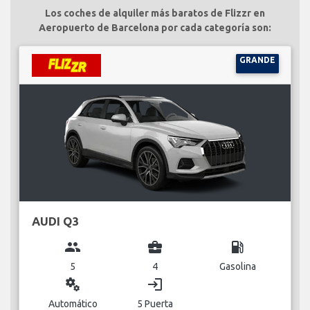
Los coches de alquiler más baratos de Flizzr en
Aeropuerto de Barcelona por cada categoría son:
GRANDE
AUDI Q3
group
business_center
local_gas_station
5
4
Gasolina
miscellaneous_services
login
Automático
5 Puerta