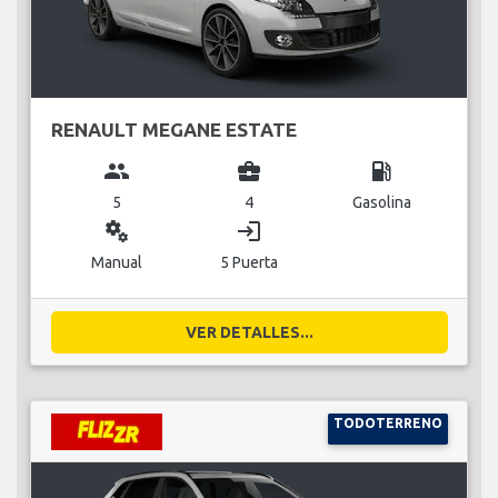
RENAULT MEGANE ESTATE
group
business_center
local_gas_station
5
4
Gasolina
miscellaneous_services
login
Manual
5 Puerta
VER DETALLES...
TODOTERRENO