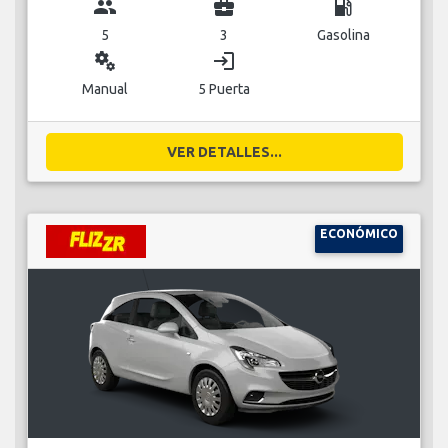
group
business_center
local_gas_station
5
3
Gasolina
miscellaneous_services
login
Manual
5 Puerta
VER DETALLES...
ECONÓMICO