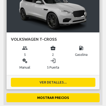
VOLKSWAGEN T-CROSS
group
business_center
local_gas_station
5
2
Gasolina
miscellaneous_services
login
Manual
5 Puerta
VER DETALLES...
MOSTRAR PRECIOS