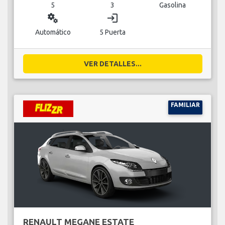
5
3
Gasolina
miscellaneous_services
login
Automático
5 Puerta
VER DETALLES...
FAMILIAR
RENAULT MEGANE ESTATE