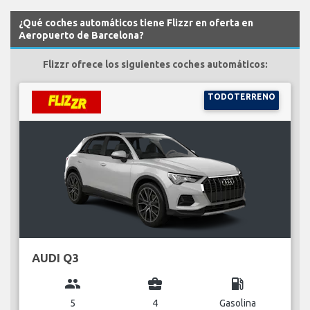
¿Qué coches automáticos tiene Flizzr en oferta en
Aeropuerto de Barcelona?
Flizzr ofrece los siguientes coches automáticos:
TODOTERRENO
AUDI Q3
group
business_center
local_gas_station
5
4
Gasolina