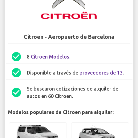
Citroen - Aeropuerto de Barcelona
check_circle
8
Citroen Modelos
.
check_circle
Disponible a través de
proveedores de 13
.
Se buscaron cotizaciones de alquiler de
check_circle
autos en 60 Citroen.
Modelos populares de Citroen para alquilar: