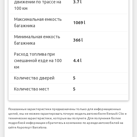
движении по трассе на
3.7 l
100 км
Максимальная емкость
1069 l
багажника
Минимальная емкость
366 l
багажника
Расход топлива при
смешанной езде на 100
4.4 l
км
Количество дверей
5
Количество мест
5
Показанные характеристики предназначены только для информационных
целей, мы не можем гарантировать точную модель автомобиля Renault Clio и
технические характеристики, которые вы получите. Для получения более
подробной информации обратитесь в компанию по аренде автомобилей на
сайте Аэропорт Barcelona.