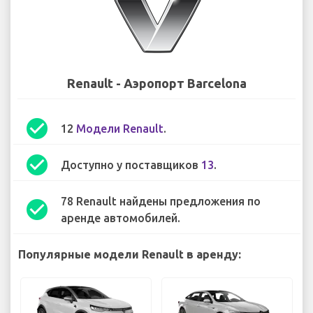
Renault - Аэропорт Barcelona
check_circle
12
Модели Renault
.
check_circle
Доступно у поставщиков
13
.
78 Renault найдены предложения по
check_circle
аренде автомобилей.
Популярные модели Renault в аренду: