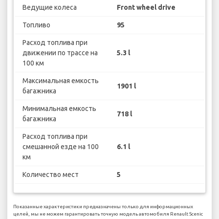
Ведущие колеса
Front wheel drive
Топливо
95
Расход топлива при
движении по трассе на
5.3 l
100 км
Максимальная емкость
1901 l
багажника
Минимальная емкость
718 l
багажника
Расход топлива при
смешанной езде на 100
6.1 l
км
Количество мест
5
Показанные характеристики предназначены только для информационных
целей, мы не можем гарантировать точную модель автомобиля Renault Scenic