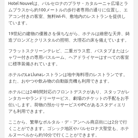
Hotel Nouvelは、バルセロナのプラサ・カタルーニャ広場とラ
ムブラスから約100メートルの歩行者専用の通りに位置し、エ
アコン付きの客室、無料Wi-Fi、敷地内のレストランを提供し
ています。
19世紀の建物の優雅さを保ちながら、ホテルは緻密な天井、鋳
造ブロンズとクリスタルの照明、大理石の床を備えています。
フラットスクリーンテレビ、二重ガラス窓、バスタブまたはシ
ャワー付きの専用バスルーム、ヘアドライヤーはすべての客室
に標準装備されています。
ホテルのLa Llunaレストランは地中海料理のレストランです。
また、おやつや飲み物の自動販売機も利用できます。
ホテルには24時間対応のフロントデスクがあり、スタッフがレ
ンタカーやランドリーサービス、劇場のチケットの手配をお手
伝いします。荷物の預かりサービスやPCがあるスタディエリ
アも利用できます。
ここから、繁華なポルタル・デ・アンヘル商店街には2分で行
くことができます。ゴシック地区やバルセロナ大聖堂も、ホテ
ルヌーベルから約10分で行くことができます。