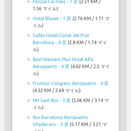
Hostal Cal Siles - 1 星
(2.51 KM /
1.56 マイル)
Hotel Blauet - 1 星
(2.76 KM / 1.71 マ
イル)
Sallés Hotel Ciutat del Prat
Barcelona - 4 星
(2.8 KM / 1.74 マイ
ル)
Best Western Plus Hotel Alfa
Aeropuerto - 4 星
(4.02 KM / 2.5 マイ
ル)
Frontair Congress Aeropuerto - 4 星
(4.32 KM / 2.69 マイル)
NH Sant Boi - 3 星
(5.06 KM / 3.14 マ
イル)
Ibis Barcelona Aeropuerto
Viladecans - 3 星
(5.17 KM / 3.21 マ