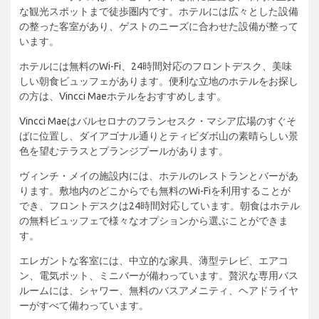
な観光スポットまで徒歩圏内です。ホテルには広々とした設備
の整った客室があり、ゲストのニーズに合わせた設備が整って
います。
ホテルには無料のWi-Fi、24時間対応のフロントデスク、美味
しい朝食ビュッフェがあります。便利な立地のホテルをお探し
の方は、Vincci Maeホテルをおすすめします。
Vincci Maeはバルセロナのフランセスク・マシア広場のすぐそ
ばに位置し、ダイアゴナル通りとティビダボ山の素晴らしい景
色を望むテラスとプランジプールがあります。
ヴィンチ・メイの施設内には、ホテルのレストランとバーがあ
ります。敷地内のどこからでも無料のWi-Fiを利用することが
でき、フロントデスクは24時間対応しています。朝食はホテル
の無料ビュッフェで様々なオプションから選ぶことができま
す。
エレガントな客室には、中立的な家具、薄型テレビ、エアコ
ン、電気ポット、ミニバーが備わっています。贅沢な専用バス
ルームには、シャワー、無料のバスアメニティ、ヘアドライヤ
ーがすべて備わっています。