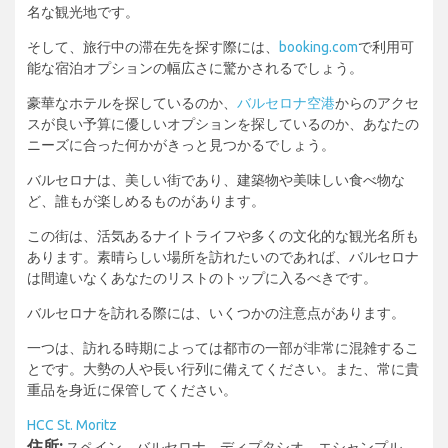
名な観光地です。
そして、旅行中の滞在先を探す際には、
booking.com
で利用可
能な宿泊オプションの幅広さに驚かされるでしょう。
豪華なホテルを探しているのか、
バルセロナ空港
からのアクセ
スが良い予算に優しいオプションを探しているのか、あなたの
ニーズに合った何かがきっと見つかるでしょう。
バルセロナは、美しい街であり、建築物や美味しい食べ物な
ど、誰もが楽しめるものがあります。
この街は、活気あるナイトライフや多くの文化的な観光名所も
あります。素晴らしい場所を訪れたいのであれば、バルセロナ
は間違いなくあなたのリストのトップに入るべきです。
バルセロナを訪れる際には、いくつかの注意点があります。
一つは、訪れる時期によっては都市の一部が非常に混雑するこ
とです。大勢の人や長い行列に備えてください。また、常に貴
重品を身近に保管してください。
HCC St. Moritz
住所:
スペイン、バルセロナ、ディプタシオ、エシャンプル