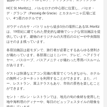
HCC St. Moritzは、バルセロナの中心部に位置し、パセオ・
デ・グラシア（Passeig de Gracia）とカタルーニャ広場に近
い、4つ星のホテルです。
ガウディのカサ・バトリョから徒歩5分の場所にあるSt. Moritz
は、19世紀に建てられた歴史的な建物でシックな宿泊施設を提
供しています。建物のオリジナルの大理石のロビーや中央階段
はそのまま残っています。
各宿泊施設は超モダンで、旅行者が必要とするあらゆる便利さ
が備わっています。各部屋にはミニバー、テレビ、ヘアドライ
ヤー、バスローブ、バスアメニティが備わった専用バスルーム
があります。
ゲストは快適なエアコン完備の客室でくつろぎながら、ホテル
の無料インターネットを利用することができます。また、バ
ー、レストラン、屋上テラスもあり、市街の景色を楽しむこと
ができます。
セント・ガレン・レストランでは、地元の旬の食材を使用した
地中海料理のディナーや、毎日のビュッフェスタイルの朝食を
提供しています。