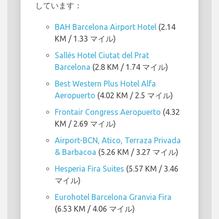
しています：
BAH Barcelona Airport Hotel
(2.14
KM / 1.33 マイル)
Sallés Hotel Ciutat del Prat
Barcelona
(2.8 KM / 1.74 マイル)
Best Western Plus Hotel Alfa
Aeropuerto
(4.02 KM / 2.5 マイル)
Frontair Congress Aeropuerto
(4.32
KM / 2.69 マイル)
Airport-BCN, Atico, Terraza Privada
& Barbacoa
(5.26 KM / 3.27 マイル)
Hesperia Fira Suites
(5.57 KM / 3.46
マイル)
Eurohotel Barcelona Granvia Fira
(6.53 KM / 4.06 マイル)