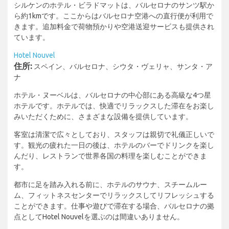
シルケンのホテル・ビラドマットは、バルセロナのサンツ駅か
ら約1kmです。ここからはバルセロナ空港への直行便が利用で
きます。追加料金で荷物預かりや空港送迎サービスも提供され
ています。
Hotel Nouvel
住所:
スペイン、バルセロナ、シウタ・ヴェリャ、サンタ・ア
ナ
ホテル・ヌーベルは、バルセロナの中心部にある高級な4つ星
ホテルです。ホテルでは、快適でリラックスした滞在をお楽し
みいただくために、さまざまな設備を提供しています。
客室は清潔で広々としており、スタッフは親切で礼儀正しいで
す。観光の疲れた一日の後は、ホテルのバーでドリンクを楽し
んだり、レストランで世界各国の料理を楽しむことができま
す。
都市に足を踏み入れる前に、ホテルのサウナ、スチームルー
ム、フィットネスセンターでリラックスしてリフレッシュする
ことができます。仕事や遊びで滞在する場合、バルセロナの拠
点としてHotel Nouvelを選ぶのは間違いありません。