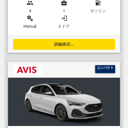
group
business_center
local_gas_station
4
1
ガソリン
miscellaneous_services
login
Manual
3 ドア
詳細表示...
コンパクト