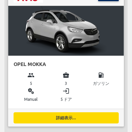
OPEL MOKKA
group
business_center
local_gas_station
5
3
ガソリン
miscellaneous_services
login
Manual
5 ドア
詳細表示...