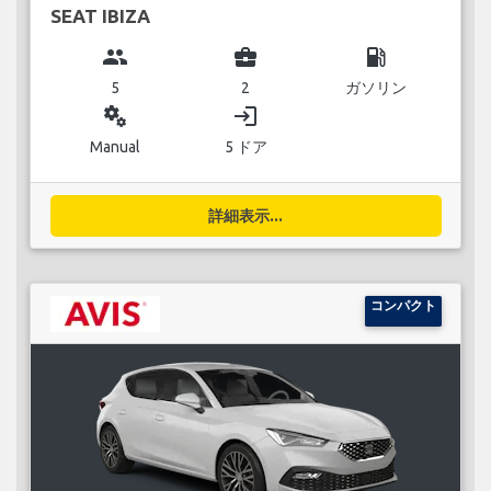
SEAT IBIZA
group
business_center
local_gas_station
5
2
ガソリン
miscellaneous_services
login
Manual
5 ドア
詳細表示...
コンパクト