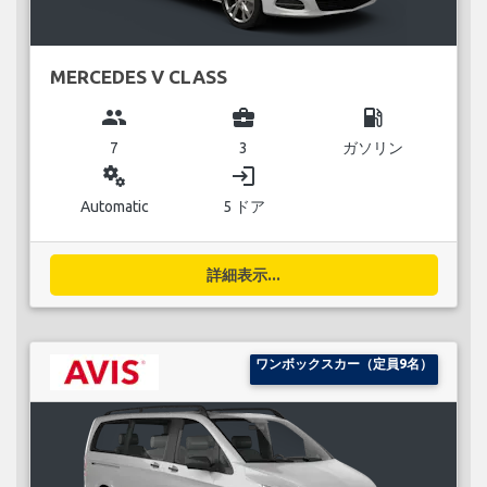
MERCEDES V CLASS
group
business_center
local_gas_station
7
3
ガソリン
miscellaneous_services
login
Automatic
5 ドア
詳細表示...
ワンボックスカー（定員9名）