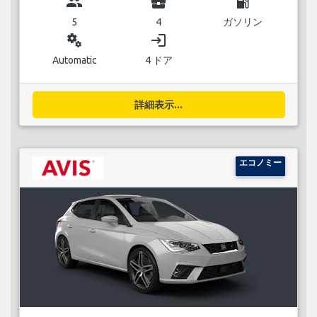
group
business_center
local_gas_station
5
4
ガソリン
miscellaneous_services
login
Automatic
4 ドア
詳細表示...
エコノミー