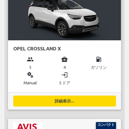
OPEL CROSSLAND X
group
business_center
local_gas_station
5
4
ガソリン
miscellaneous_services
login
Manual
5 ドア
詳細表示...
コンパクト