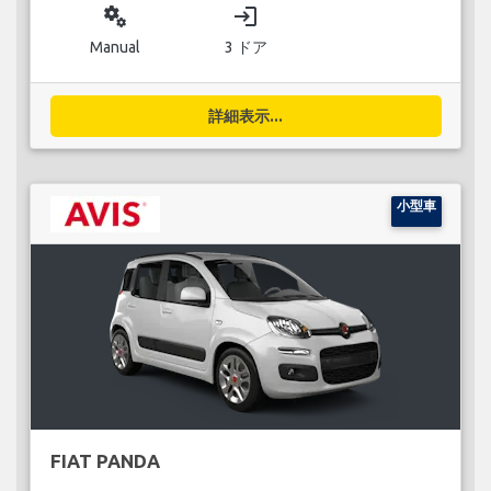
miscellaneous_services
login
Manual
3 ドア
詳細表示...
小型車
FIAT PANDA