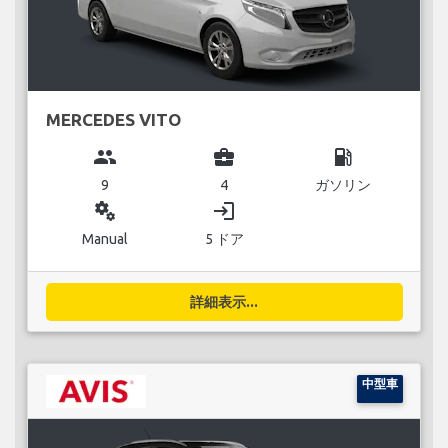
MERCEDES VITO
group
business_center
local_gas_station
9
4
ガソリン
miscellaneous_services
login
Manual
5 ドア
詳細表示...
中型車