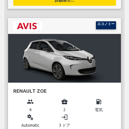
詳細表示...
エコノミー
RENAULT ZOE
group
business_center
local_gas_station
4
2
電気
miscellaneous_services
login
Automatic
3 ドア