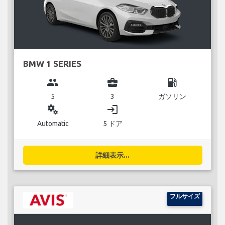
BMW 1 SERIES
group
business_center
local_gas_station
5
3
ガソリン
miscellaneous_services
login
Automatic
5 ドア
詳細表示...
フルサイズ