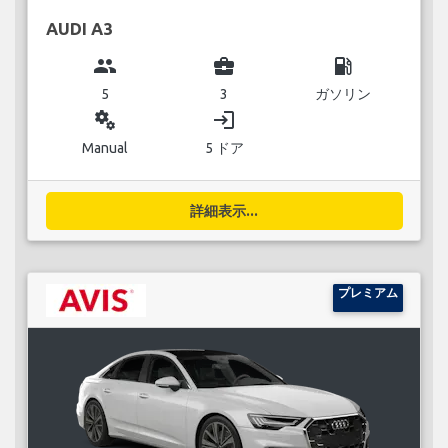
AUDI A3
group
business_center
local_gas_station
5
3
ガソリン
miscellaneous_services
login
Manual
5 ドア
詳細表示...
プレミアム