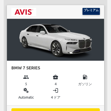
プレミアム
BMW 7 SERIES
group
business_center
local_gas_station
5
4
ガソリン
miscellaneous_services
login
Automatic
4 ドア