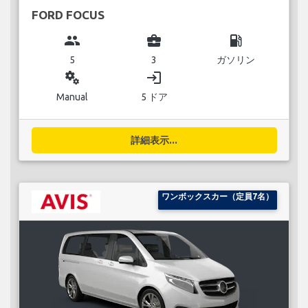
FORD FOCUS
group
business_center
local_gas_station
5
3
ガソリン
miscellaneous_services
login
Manual
5 ドア
詳細表示...
ワンボックスカー（定員7名）