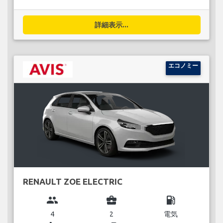
詳細表示...
エコノミー
RENAULT ZOE ELECTRIC
group
business_center
local_gas_station
4
2
電気