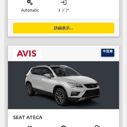
miscellaneous_services
login
Automatic
3 ドア
詳細表示...
中型車
SEAT ATECA