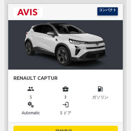
コンパクト
RENAULT CAPTUR
group
business_center
local_gas_station
5
3
ガソリン
miscellaneous_services
login
Automatic
5 ドア