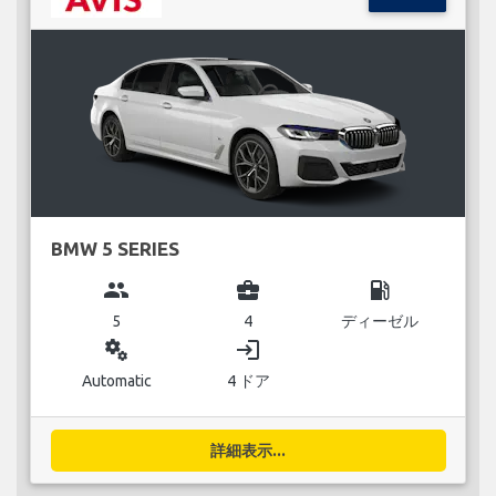
BMW 5 SERIES
group
business_center
local_gas_station
5
4
ディーゼル
miscellaneous_services
login
Automatic
4 ドア
詳細表示...