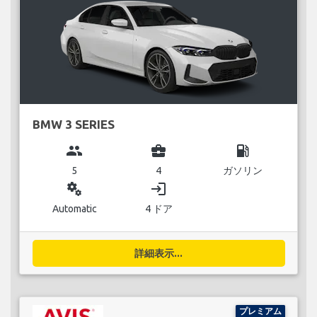
BMW 3 SERIES
group
business_center
local_gas_station
5
4
ガソリン
miscellaneous_services
login
Automatic
4 ドア
詳細表示...
プレミアム