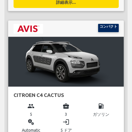
詳細表示...
コンパクト
CITROEN C4 CACTUS
group
business_center
local_gas_station
5
3
ガソリン
miscellaneous_services
login
Automatic
5 ドア