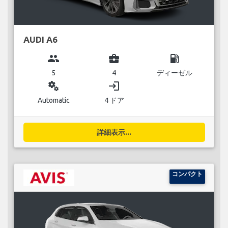
AUDI A6
group
business_center
local_gas_station
5
4
ディーゼル
miscellaneous_services
login
Automatic
4 ドア
詳細表示...
コンパクト