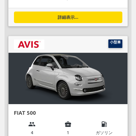
詳細表示...
小型車
FIAT 500
group
business_center
local_gas_station
4
1
ガソリン