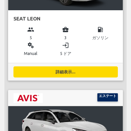
SEAT LEON
group
business_center
local_gas_station
5
3
ガソリン
miscellaneous_services
login
Manual
5 ドア
詳細表示...
エステート