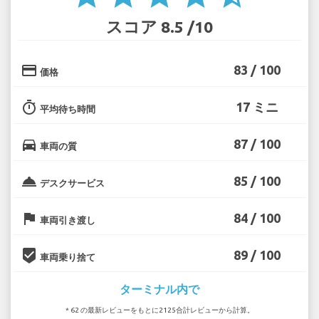
スコア 8.5 /10
credit_card
83 / 100
価格
timer
17 ミニ
平均待ち時間
directions_car
87 / 100
車両の質
room_service
85 / 100
デスクサービス
flag
84 / 100
車両引き渡し
beenhere
89 / 100
車両乗り捨て
ターミナル内で
* 62 の最新レビューをもとに2125合計レビューから計算。