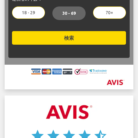
18 - 29
70+
30 - 69
検索
star
star
star
star
star_half