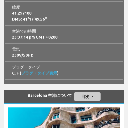
緯度
41.297100
DMS: 41°17'49.56''
空港での時間
23:37:15 pm GMT +0200
電気
230V/50Hz
プラグ・タイプ
C, F (
プラグ・タイプ表示
)
Barcelona 空港について
目次