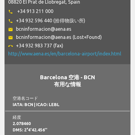
08820 El Prat de Llobregat, Spain
+34 913 211 000
phone
+34 932 596 440 (拾得物扱い所)
phone
bcninformacion@aena.es
email
bcninformacion@aena.es (Lost+Found)
email
+34 932 983 737 (fax)
call_end
http://www.aena.es/en/barcelona-airport/index.html
Barcelona 空港 - BCN
有用な情報
空港名コード
IATA: BCN
| ICAO: LEBL
経度
2.078460
DMS: 2°4'42.456''