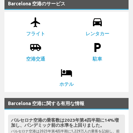
Barcelona 空港のサービス
airplanemode_active
drive_eta
フライト
レンタカー
airport_shuttle
local_parking
空港交通
駐車
local_hotel
ホテル
Barcelona 空港に関する有用な情報
バルセロナ空港の乗客数は2023年第4四半期に14%増
加し、パンデミック前の水準を上回りました。
バルセロナ空港は2023年第4四半期に1,229万人の乗客を記録し、前