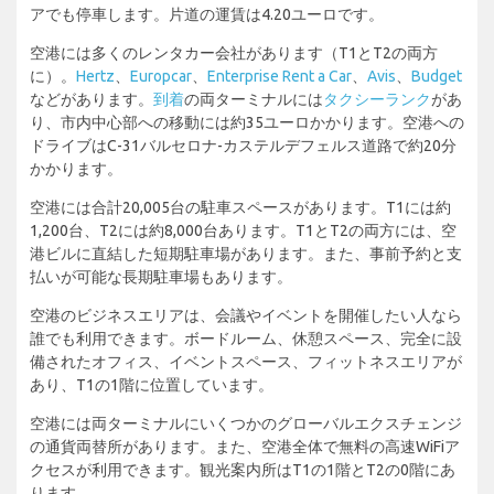
アでも停車します。片道の運賃は4.20ユーロです。
空港には多くのレンタカー会社があります（T1とT2の両方
に）。
Hertz
、
Europcar
、
Enterprise Rent a Car
、
Avis
、
Budget
などがあります。
到着
の両ターミナルには
タクシーランク
があ
り、市内中心部への移動には約35ユーロかかります。空港への
ドライブはC-31バルセロナ-カステルデフェルス道路で約20分
かかります。
空港には合計20,005台の駐車スペースがあります。T1には約
1,200台、T2には約8,000台あります。T1とT2の両方には、空
港ビルに直結した短期駐車場があります。また、事前予約と支
払いが可能な長期駐車場もあります。
空港のビジネスエリアは、会議やイベントを開催したい人なら
誰でも利用できます。ボードルーム、休憩スペース、完全に設
備されたオフィス、イベントスペース、フィットネスエリアが
あり、T1の1階に位置しています。
空港には両ターミナルにいくつかのグローバルエクスチェンジ
の通貨両替所があります。また、空港全体で無料の高速WiFiア
クセスが利用できます。観光案内所はT1の1階とT2の0階にあ
ります。