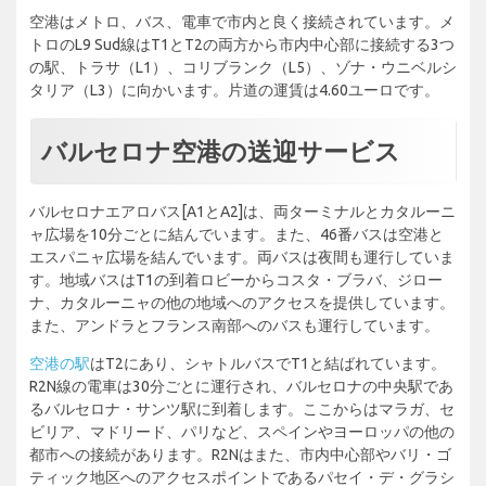
空港はメトロ、バス、電車で市内と良く接続されています。メ
トロのL9 Sud線はT1とT2の両方から市内中心部に接続する3つ
の駅、トラサ（L1）、コリブランク（L5）、ゾナ・ウニベルシ
タリア（L3）に向かいます。片道の運賃は4.60ユーロです。
バルセロナ空港の送迎サービス
バルセロナエアロバス[A1とA2]は、両ターミナルとカタルーニ
ャ広場を10分ごとに結んでいます。また、46番バスは空港と
エスパニャ広場を結んでいます。両バスは夜間も運行していま
す。地域バスはT1の到着ロビーからコスタ・ブラバ、ジロー
ナ、カタルーニャの他の地域へのアクセスを提供しています。
また、アンドラとフランス南部へのバスも運行しています。
空港の駅
はT2にあり、シャトルバスでT1と結ばれています。
R2N線の電車は30分ごとに運行され、バルセロナの中央駅であ
るバルセロナ・サンツ駅に到着します。ここからはマラガ、セ
ビリア、マドリード、パリなど、スペインやヨーロッパの他の
都市への接続があります。R2Nはまた、市内中心部やバリ・ゴ
ティック地区へのアクセスポイントであるパセイ・デ・グラシ