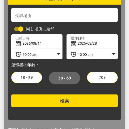
受取場所
同じ場所に返却
出発日時
返却日時
運転者の年齢：
18 - 29
70+
30 - 69
検索