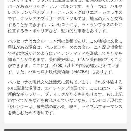
バーがあるパセイグ・デル・ボルンです。もう一つは、バルや
レストランが並ぶプラサ・デ・レス・グロリエス・カタラネス
です。グラシアのプラサ・デル・ソルでは、地元の人々と交流
することができます。バルセロナには、ラ・ランブラスの外に
位置するラ・ボケリアなど、魅力的な市場もあります。
バルセロナはカタルーニャ州の首都であり、この地域の文化に
興味がある場合は、バルセロネータのカタルーニャ歴史博物館
でその地域がどのようにアイデンティティを形成してきたかを
知ることができます。美術愛好家は、ピカソ美術館に行くこと
ができます。ここには、4500点以上の作品が展示されていま
す。また、バルセロナ現代美術館（MACBA）もあります。
バルセロナの現代文化は活気に満ちています。それを体験する
のに最適な場所は、エイシャンプ地区です。ここにはバー、革
新的なギャラリー、ブティックがたくさんあります。もし上記
のすべてがあなたを疲れさせていないなら、バルセロナ現代文
化センターは、最先端の展示会、映画、ライブパフォーマンス
を楽しむための場所です。