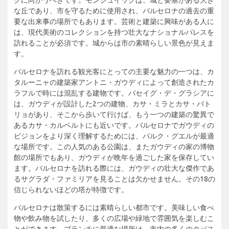
な丘であり、市を守るために使用され、バルセロナの過去の重
要な出来事の場所でもあります。芸術と建築に興味がある人に
は、現代美術のコレクションを持つ壮大なナショナルパレスを
訪れることが必須です。城からは市の素晴らしい景色が見えま
す。
バルセロナを訪れる観光客にとっての主要な魅力の一つは、カ
タルーニャの建築家アントニ・ガウディによって創造されたカ
ラフルで時には混乱する建物です。パセイグ・デ・グラシアに
は、ガウディが設計した2つの建物、カサ・ミラとカサ・バト
リョがあり、そこから歩いて行けば、もう一つの建築の驚異で
あるカサ・カルベルトにも近いです。バルセロナでガウディの
ビジョンをより深く理解するためには、パルク・グエルが最適
な場所です。この人気のある公園は、またガウディの家の博物
館の場所でもあり、ガウディが晩年を過ごした家を保存してい
ます。バルセロナを訪れる際には、ガウディの壮大な傑作であ
るサグラダ・ファミリアを見ることは欠かせません。その18の
信じられないほどの塔が特徴です。
バルセロナは散策するには素晴らしい都市です。美味しい食べ
物や飲み物を試したり、多くの広場や緑地で雰囲気を楽しむこ
とができます。ブランチに最適な場所は、市内の多くのタパス