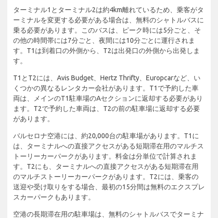
ターミナル1とターミナル2は約4km離れているため、乗客がタ
ーミナルを変更する必要がある場合は、無料のシャトルバスに
乗る必要があります。このバスは、ピーク時には5分ごと、そ
の他の時間帯には7分ごと、夜間には10分ごとに運行されま
す。T1は到着口の外側から、T2は出発口の外側から出発しま
す。
T1とT2には、Avis Budget、Hertz Thrifty、Europcarなど、い
くつかの異なるレンタカー会社があります。T1で予約した車
両は、メインのT1駐車場のAセクションに返却する必要があり
ます。T2で予約した車両は、T2の前の駐車場に返却する必要
があります。
バルセロナ空港には、約20,000台の駐車場があります。T1に
は、ターミナルへの直接アクセスがある短期滞在用のマルチス
トーリーカーパークがあります。料金は分単位で計算されま
す。T2にも、ターミナルへの直接アクセスがある短期滞在用
のマルチストーリーカーパークがあります。T2には、乗客の
送迎や受け取りをする場合、最初の15分間は無料のエクスプレ
スカーパークもあります。
空港の長期滞在用の駐車場は、無料のシャトルバスでターミナ