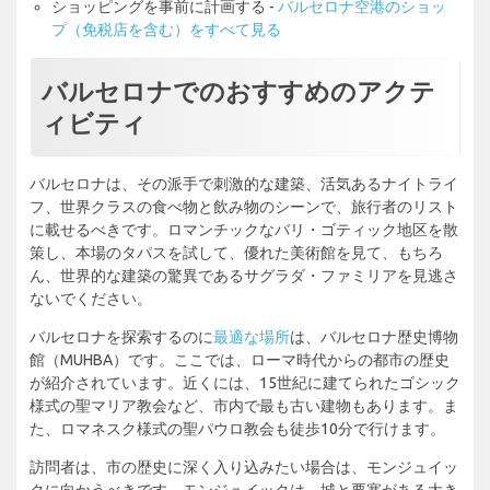
ショッピングを事前に計画する -
バルセロナ空港のショッ
プ（免税店を含む）をすべて見る
バルセロナでのおすすめのアクテ
ィビティ
バルセロナは、その派手で刺激的な建築、活気あるナイトライ
フ、世界クラスの食べ物と飲み物のシーンで、旅行者のリスト
に載せるべきです。ロマンチックなバリ・ゴティック地区を散
策し、本場のタパスを試して、優れた美術館を見て、もちろ
ん、世界的な建築の驚異であるサグラダ・ファミリアを見逃さ
ないでください。
バルセロナを探索するのに
最適な場所
は、バルセロナ歴史博物
館（MUHBA）です。ここでは、ローマ時代からの都市の歴史
が紹介されています。近くには、15世紀に建てられたゴシック
様式の聖マリア教会など、市内で最も古い建物もあります。ま
た、ロマネスク様式の聖パウロ教会も徒歩10分で行けます。
訪問者は、市の歴史に深く入り込みたい場合は、モンジュイッ
クに向かうべきです。モンジュイックは、城と要塞がある大き