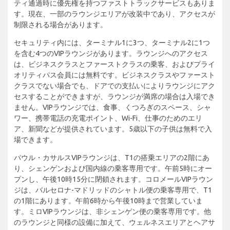
ティ通過時に優先権を持つファストトラックサービスもありま
す。現在、一部のラウンジエリアが改装中であり、アクセスが
制限される場合があります。
セキュリティ内には、ターミナル1に3つ、ターミナル2に1つ
を含む4つのVIPラウンジがあります。ラウンジへのアクセス
は、ビジネスクラスとファーストクラスの乗客、およびプライ
オリティパス会員には無料です。ビジネスクラスやファースト
クラスでない場合でも、ドアでの支払いによりラウンジにアク
セスすることができますが、ラウンジが満席の場合は入場でき
ません。VIPラウンジでは、食事、くつろぎのスペース、シャ
ワー、携帯電話の充電ポイント、Wi-Fi、仕事のためのエリ
ア、新聞などが提供されています。5歳以下の子供は無料で入
場できます。
パウル・カサルスVIPラウンジは、T1の搭乗エリアの2階にあ
り、シェンゲンおよび国内線の乗客専用です。午前5時にオー
プンし、午後10時15分に閉鎖されます。コロメールVIPラウン
ジは、バルセロナ-マドリッドのシャトル便の乗客専用で、T1
の1階にあります。午前6時から午後10時まで営業していま
す。ミロVIPラウンジは、非シェンゲン便の乗客専用です。他
のラウンジと同様の設備に加えて、ウェルネスエリアとヘアサ