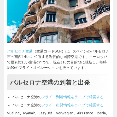
バルセロナ空港
（空港コードBCN）は、スペインのバルセロナ
市の南西14kmに位置する近代的な国際空港です。ヨーロッパ
で最も忙しい空港の1つで、現在210の目的地に就航し、毎時
約90のフライトオペレーションを扱っています。
バルセロナ空港の到着と出発
バルセロナ空港の
フライト到着情報をライブで確認する
バルセロナ空港の
フライト出発情報をライブで確認する
Vueling、Ryanair、Easy Jet、Norwegian、Air France、Iberia、