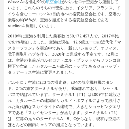
Whizz Airを含む90の
航空会社
がバルセロナ空港から運航して
います。これらのうちの半数以上は、イタリア、フランス、ド
イツを含むヨーロッパの目的地への格安航空会社です。空港の
乗客の約36%が、空港を拠点とする格安航空会社である
Vuelingを利用しています。
2018年に空港を利用した乗客数は50,172,457人で、2017年比
で6.1%増加しました。空港は現在、12.6億ユーロの近代化「マ
スタープラン」を実施中であり、新しいショップ、オフィス、
電子商取引ハブを作り、2020年に完成する予定です。12月に
は、空港の名前がバルセロナ・エル・プラットからフランコ政
権下で亡命したカタルーニャ政府のトップであるジョセップ・
タラデーラス空港に変更されました。
バルセロナ空港には3つの滑走路、234の航空機駐機スタン
ド、2つの旅客ターミナルがあり、4km離れており、シャトル
バスで結ばれています。ターミナル1（T1）は2009年に建設さ
れ、カタルーニャの建築家リカルド・ボフィルによって設計さ
れた近代的なスカイライトの建物で、大きなショッピングエリ
アである「スカイセンター」があります。ターミナル2（T2）
は、空港の元々のターミナルA、B、Cからなり、現在は空港の
ほとんどの国内キャリアの拠点となっています。