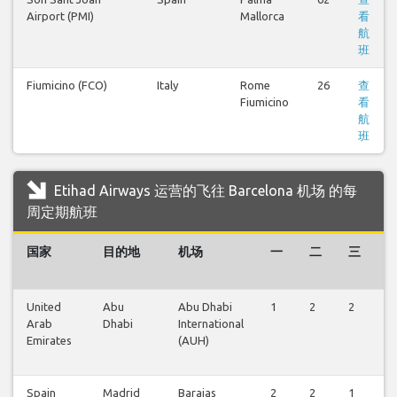
Airport (PMI)
Mallorca
看
航
班
Fiumicino (FCO)
Italy
Rome
26
查
Fiumicino
看
航
班
Etihad Airways 运营的飞往 Barcelona 机场 的每
周定期航班
国家
目的地
机场
一
二
三
United
Abu
Abu Dhabi
1
2
2
1
Arab
Dhabi
International
Emirates
(AUH)
Spain
Madrid
Barajas
2
2
1
1