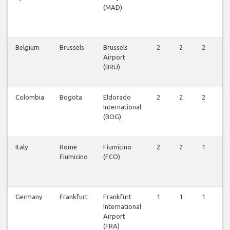
(MAD)
Belgium
Brussels
Brussels
2
2
2
2
Airport
(BRU)
Colombia
Bogota
Eldorado
2
2
2
2
International
(BOG)
Italy
Rome
Fiumicino
2
2
1
2
Fiumicino
(FCO)
Germany
Frankfurt
Frankfurt
1
1
1
1
International
Airport
(FRA)