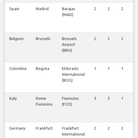
Spain
Madrid
Barajas
2
2
2
2
(MAD)
Belgium
Brussels
Brussels
2
2
2
2
Airport
(BRU)
Colombia
Bogota
Eldorado
1
1
1
1
International
(BOG)
Italy
Rome
Fiumicino
3
3
1
3
Fiumicino
(FCO)
Germany
Frankfurt
Frankfurt
2
2
2
2
International