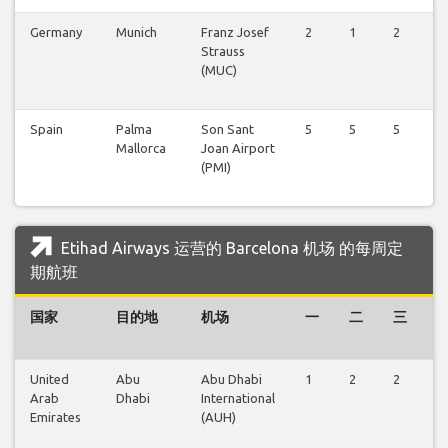
Germany
Munich
Franz Josef
2
1
2
1
Strauss
(MUC)
Spain
Palma
Son Sant
5
5
5
5
Mallorca
Joan Airport
(PMI)
Etihad Airways 运营的 Barcelona 机场 的每周定
期航班
国家
目的地
机场
一
二
三
United
Abu
Abu Dhabi
1
2
2
1
Arab
Dhabi
International
Emirates
(AUH)