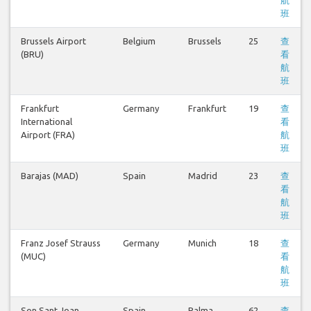
班
Brussels Airport
Belgium
Brussels
25
查
(BRU)
看
航
班
Frankfurt
Germany
Frankfurt
19
查
International
看
Airport (FRA)
航
班
Barajas (MAD)
Spain
Madrid
23
查
看
航
班
Franz Josef Strauss
Germany
Munich
18
查
(MUC)
看
航
班
Son Sant Joan
Spain
Palma
62
查