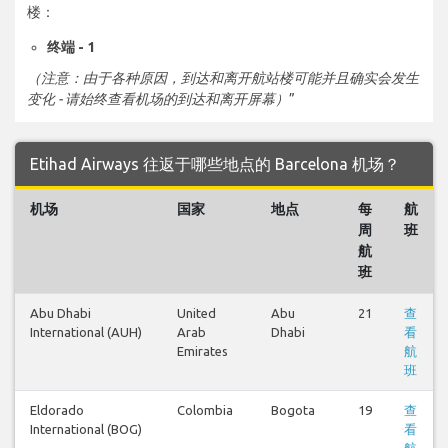
楼：
终端 - 1
（注意：由于各种原因，到达和离开航站楼可能并且确实会发生
变化 - 请始终查看机场的到达和离开屏幕）
”
Etihad Airways 往返于哪些地点的 Barcelona 机场？
机场
国家
地点
每
航
周
班
航
班
Abu Dhabi
United
Abu
21
查
International (AUH)
Arab
Dhabi
看
Emirates
航
班
Eldorado
Colombia
Bogota
19
查
International (BOG)
看
航