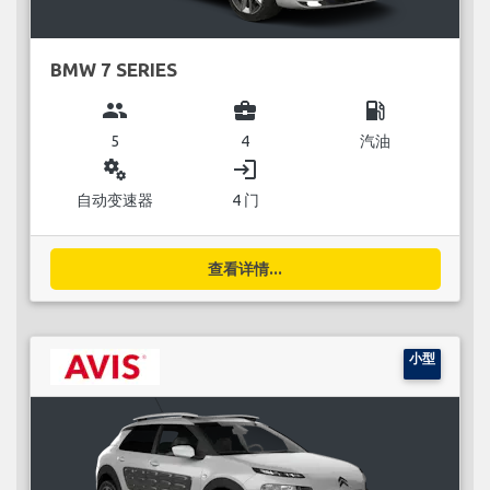
BMW 7 SERIES
group
business_center
local_gas_station
5
4
汽油
miscellaneous_services
login
自动变速器
4 门
查看详情...
小型