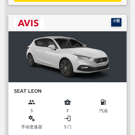
小型
SEAT LEON
group
business_center
local_gas_station
5
3
汽油
miscellaneous_services
login
手动变速器
5 门