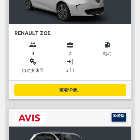
RENAULT ZOE
group
business_center
local_gas_station
4
2
电动
miscellaneous_services
login
自动变速器
3 门
查看详情...
经济型