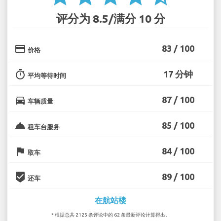
评分为 8.5/满分 10 分
credit_card
83 / 100
价格
timer
17 分钟
平均等待时间
directions_car
87 / 100
车辆质量
room_service
85 / 100
租车台服务
flag
84 / 100
取车
beenhere
89 / 100
还车
在航站楼
* 根据总共 2125 条评论中的 62 条最新评论计算得出。