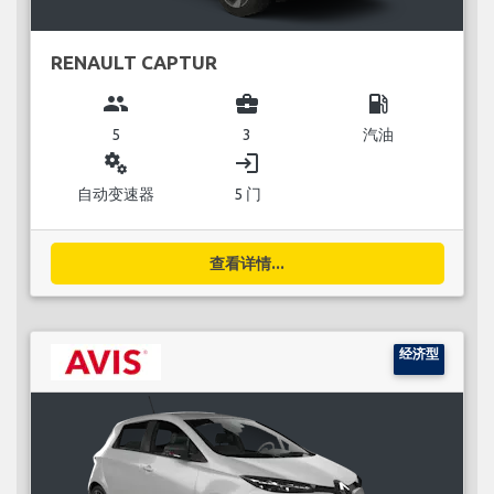
RENAULT CAPTUR
group
business_center
local_gas_station
5
3
汽油
miscellaneous_services
login
自动变速器
5 门
查看详情...
经济型