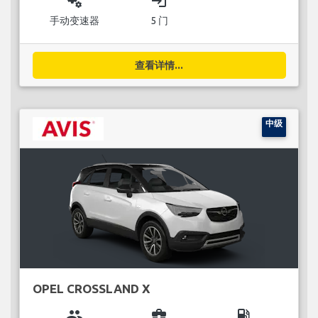
miscellaneous_services
login
手动变速器
5 门
查看详情...
中级
OPEL CROSSLAND X
group
business_center
local_gas_station