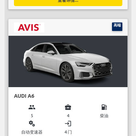
查看详情...
高端
AUDI A6
group
business_center
local_gas_station
5
4
柴油
miscellaneous_services
login
自动变速器
4 门