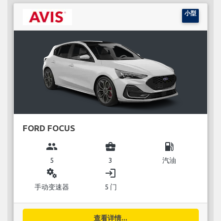
小型
FORD FOCUS
group
business_center
local_gas_station
5
3
汽油
miscellaneous_services
login
手动变速器
5 门
查看详情...