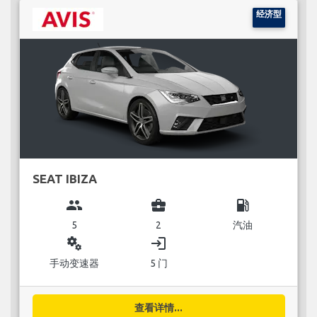
经济型
SEAT IBIZA
group
business_center
local_gas_station
5
2
汽油
miscellaneous_services
login
手动变速器
5 门
查看详情...