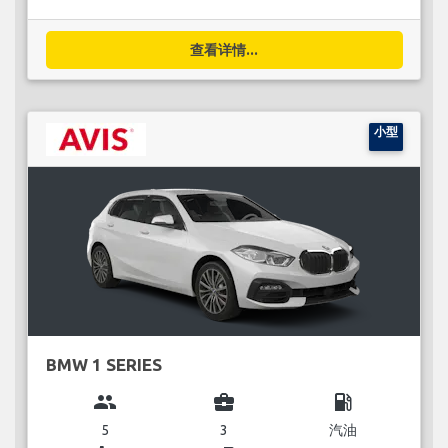
查看详情...
小型
BMW 1 SERIES
group
business_center
local_gas_station
5
3
汽油