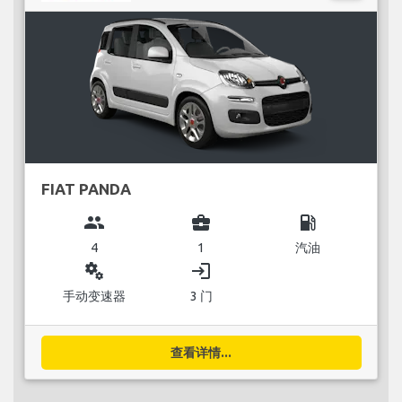
FIAT PANDA
group
business_center
local_gas_station
4
1
汽油
miscellaneous_services
login
手动变速器
3 门
查看详情...