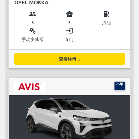
OPEL MOKKA
group
business_center
local_gas_station
5
3
汽油
miscellaneous_services
login
手动变速器
5 门
查看详情...
小型