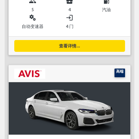
group
business_center
local_gas_station
5
4
汽油
miscellaneous_services
login
自动变速器
4 门
查看详情...
高端