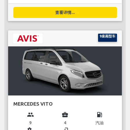
查看详情...
9座厢型车
MERCEDES VITO
group
business_center
local_gas_station
9
4
汽油