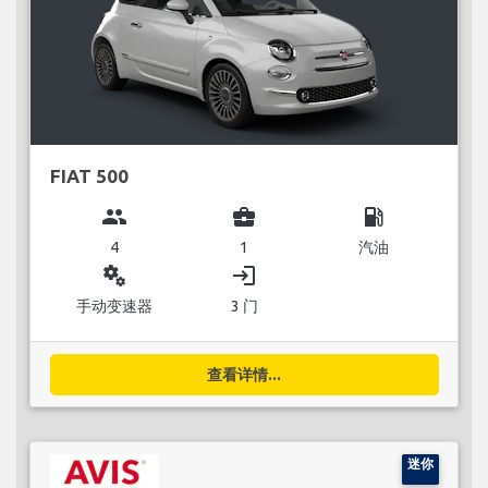
FIAT 500
group
business_center
local_gas_station
4
1
汽油
miscellaneous_services
login
手动变速器
3 门
查看详情...
迷你