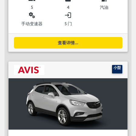
5
4
汽油
miscellaneous_services
login
手动变速器
5 门
查看详情...
小型