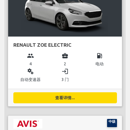
RENAULT ZOE ELECTRIC
group
business_center
local_gas_station
4
2
电动
miscellaneous_services
login
自动变速器
3 门
查看详情...
中级