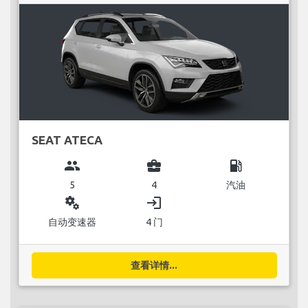
SEAT ATECA
group
business_center
local_gas_station
5
4
汽油
miscellaneous_services
login
自动变速器
4 门
查看详情...