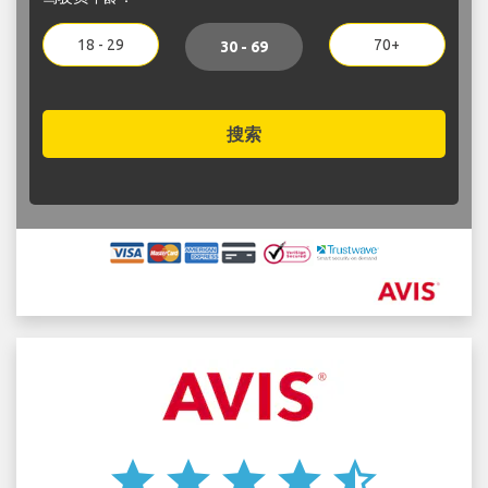
18 - 29
70+
30 - 69
搜索
star
star
star
star
star_half