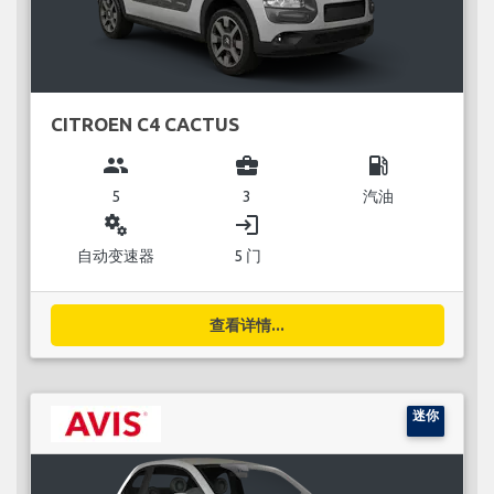
CITROEN C4 CACTUS
group
business_center
local_gas_station
5
3
汽油
miscellaneous_services
login
自动变速器
5 门
查看详情...
迷你