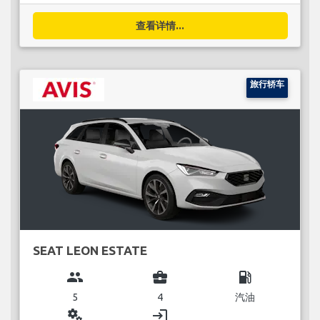
查看详情...
旅行轿车
SEAT LEON ESTATE
group
business_center
local_gas_station
5
4
汽油
miscellaneous_services
login