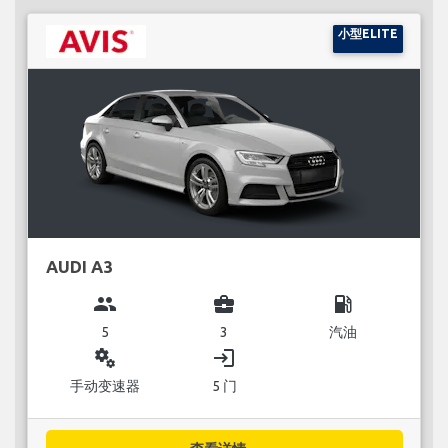
小型ELITE
AUDI A3
group
business_center
local_gas_station
5
3
汽油
miscellaneous_services
login
手动变速器
5 门