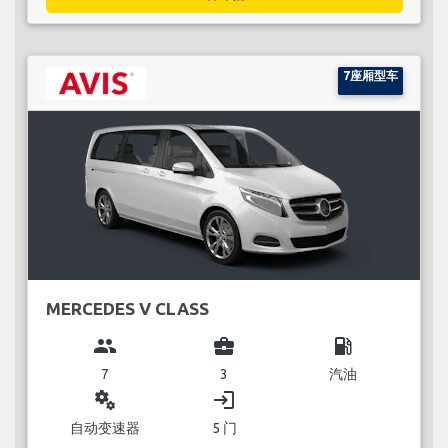
7座厢型车
MERCEDES V CLASS
group
business_center
local_gas_station
7
3
汽油
miscellaneous_services
login
自动变速器
5 门