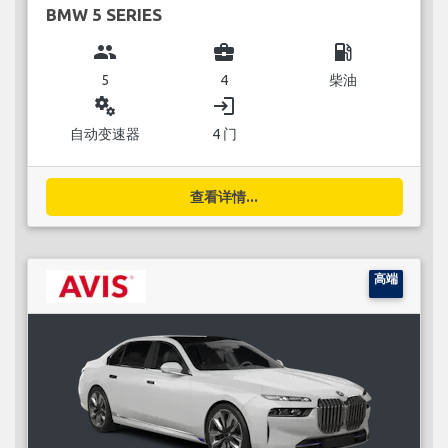
BMW 5 SERIES
group
business_center
local_gas_station
5
4
柴油
miscellaneous_services
login
自动变速器
4 门
查看详情...
高端