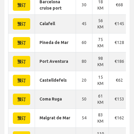
Barcelona
18
30
€68
预订
cruise port
KM
56
Calafell
45
€145
预订
KM
75
Pineda de Mar
60
€128
预订
KM
98
Port Aventura
80
€186
预订
KM
15
Castelldefels
20
€62
预订
KM
61
Coma Ruga
50
€153
预订
KM
83
Malgrat de Mar
54
€162
预订
KM
110