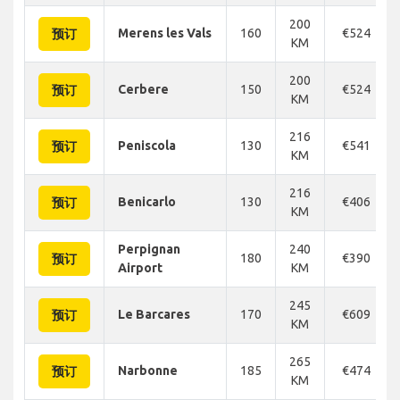
200
Merens les Vals
160
€524
预订
KM
200
Cerbere
150
€524
预订
KM
216
Peniscola
130
€541
预订
KM
216
Benicarlo
130
€406
预订
KM
Perpignan
240
180
€390
预订
Airport
KM
245
Le Barcares
170
€609
预订
KM
265
Narbonne
185
€474
预订
KM