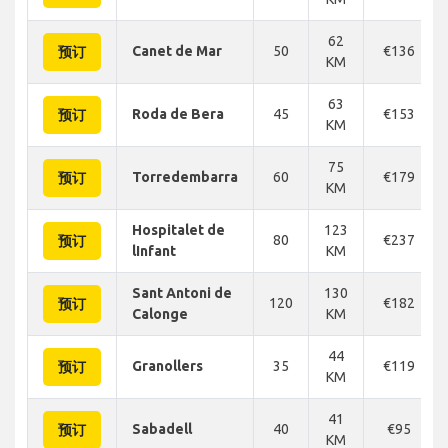
62
Canet de Mar
50
€136
预订
KM
63
Roda de Bera
45
€153
预订
KM
75
Torredembarra
60
€179
预订
KM
Hospitalet de
123
80
€237
预订
lInfant
KM
Sant Antoni de
130
120
€182
预订
Calonge
KM
44
Granollers
35
€119
预订
KM
41
Sabadell
40
€95
预订
KM