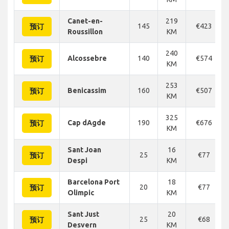
Canet-en-
219
145
€423
预订
Roussillon
KM
240
Alcossebre
140
€574
预订
KM
253
Benicassim
160
€507
预订
KM
325
Cap dAgde
190
€676
预订
KM
Sant Joan
16
25
€77
预订
Despi
KM
Barcelona Port
18
20
€77
预订
Olimpic
KM
Sant Just
20
25
€68
预订
Desvern
KM