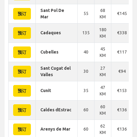
Sant Pol De
68
55
€145
预订
Mar
KM
180
Cadaques
135
€338
预订
KM
45
Cubelles
40
€117
预订
KM
Sant Cugat del
27
30
€94
预订
Valles
KM
47
Cunit
35
€153
预订
KM
60
Caldes dEstrac
60
€136
预订
KM
62
Arenys de Mar
60
€136
预订
KM