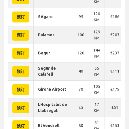
KM
120
SAgaro
95
€186
预订
KM
129
Palamos
100
€203
预订
KM
144
Begur
120
€237
预订
KM
Segur de
55
40
€111
预订
Calafell
KM
105
Girona Airport
70
€179
预订
KM
LHospitalet de
17
25
€51
预订
Llobregat
KM
61
El Vendrell
50
€153
预订
KM