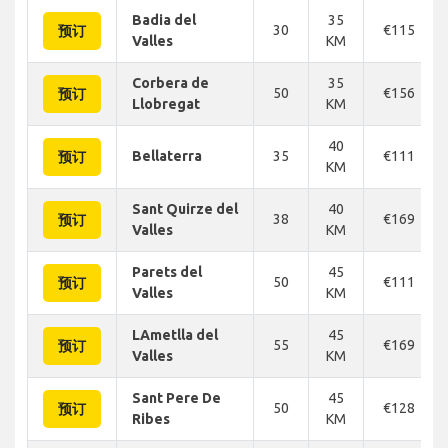
Badia del
35
30
€115
预订
Valles
KM
Corbera de
35
50
€156
预订
Llobregat
KM
40
Bellaterra
35
€111
预订
KM
Sant Quirze del
40
38
€169
预订
Valles
KM
Parets del
45
50
€111
预订
Valles
KM
LAmetlla del
45
55
€169
预订
Valles
KM
Sant Pere De
45
50
€128
预订
Ribes
KM