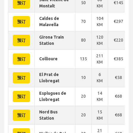
50
€145
预订
Montalt
KM
Caldes de
104
70
€297
预订
Malavella
KM
Girona Train
120
80
€220
预订
Station
KM
211
Collioure
135
€385
预订
KM
El Prat de
6
10
€58
预订
Llobregat
KM
Esplugues de
14
20
€68
预订
Llobregat
KM
Nord Bus
15
20
€68
预订
Station
KM
21