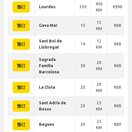
450
Lourdes
330
€998
预订
KM
12
Gava Mar
15
€68
预订
KM
Sant Boi de
12
14
€68
预订
Llobregat
KM
Sagrada
20
预订
Familia
30
€68
KM
Barcelona
20
La Clota
20
€68
预订
KM
Sant Adria de
25
20
€68
预订
Besos
KM
25
Begues
30
€80
预订
KM