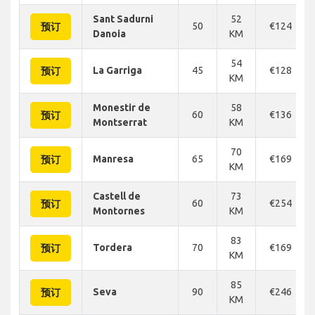
Sant Sadurni
52
50
€124
预订
Danoia
KM
54
La Garriga
45
€128
预订
KM
Monestir de
58
60
€136
预订
Montserrat
KM
70
Manresa
65
€169
预订
KM
Castell de
73
60
€254
预订
Montornes
KM
83
Tordera
70
€169
预订
KM
85
Seva
90
€246
预订
KM