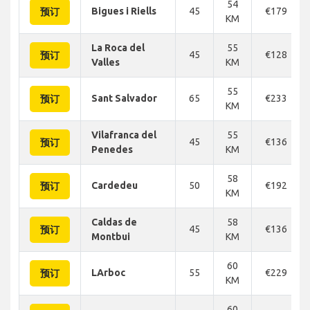
54
Bigues i Riells
45
€179
预订
KM
La Roca del
55
45
€128
预订
Valles
KM
55
Sant Salvador
65
€233
预订
KM
Vilafranca del
55
45
€136
预订
Penedes
KM
58
Cardedeu
50
€192
预订
KM
Caldas de
58
45
€136
预订
Montbui
KM
60
LArboc
55
€229
预订
KM
60