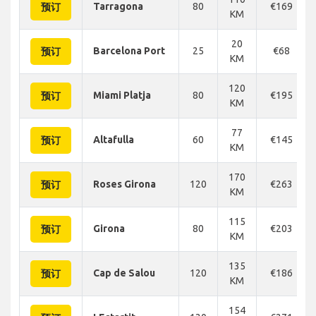
Tarragona
80
€169
预订
KM
20
Barcelona Port
25
€68
预订
KM
120
Miami Platja
80
€195
预订
KM
77
Altafulla
60
€145
预订
KM
170
Roses Girona
120
€263
预订
KM
115
Girona
80
€203
预订
KM
135
Cap de Salou
120
€186
预订
KM
154