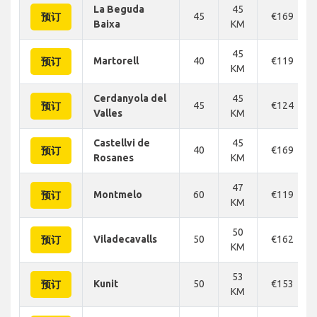
La Beguda
45
45
€169
预订
Baixa
KM
45
Martorell
40
€119
预订
KM
Cerdanyola del
45
45
€124
预订
Valles
KM
Castellvi de
45
40
€169
预订
Rosanes
KM
47
Montmelo
60
€119
预订
KM
50
Viladecavalls
50
€162
预订
KM
53
Kunit
50
€153
预订
KM