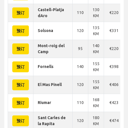
Castell-Platja
130
110
€220
预订
dAro
KM
135
Solsona
120
€331
预订
KM
Mont-roig del
140
95
€220
预订
Camp
KM
155
Fornells
140
€398
预订
KM
155
El Mas Pinell
120
€406
预订
KM
168
Riumar
110
€423
预订
KM
Sant Carles de
180
120
€474
预订
la Rapita
KM