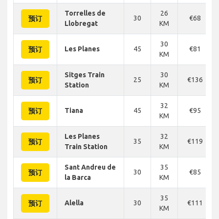
Torrelles de
26
30
€68
预订
Llobregat
KM
30
Les Planes
45
€81
预订
KM
Sitges Train
30
25
€136
预订
Station
KM
32
Tiana
45
€95
预订
KM
Les Planes
32
35
€119
预订
Train Station
KM
Sant Andreu de
35
30
€85
预订
la Barca
KM
35
Alella
30
€111
预订
KM