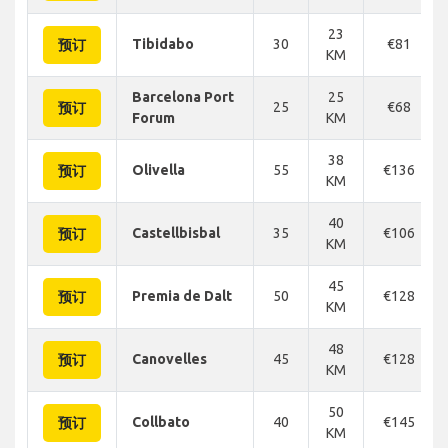
23
Tibidabo
30
€81
预订
KM
Barcelona Port
25
25
€68
预订
Forum
KM
38
Olivella
55
€136
预订
KM
40
Castellbisbal
35
€106
预订
KM
45
Premia de Dalt
50
€128
预订
KM
48
Canovelles
45
€128
预订
KM
50
Collbato
40
€145
预订
KM