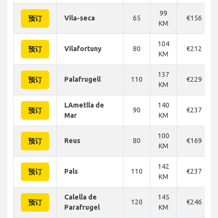
99
Vila-seca
65
€156
预订
KM
104
Vilafortuny
80
€212
预订
KM
137
Palafrugell
110
€229
预订
KM
LAmetlla de
140
90
€237
预订
Mar
KM
100
Reus
80
€169
预订
KM
142
Pals
110
€237
预订
KM
Calella de
145
120
€246
预订
Parafrugel
KM