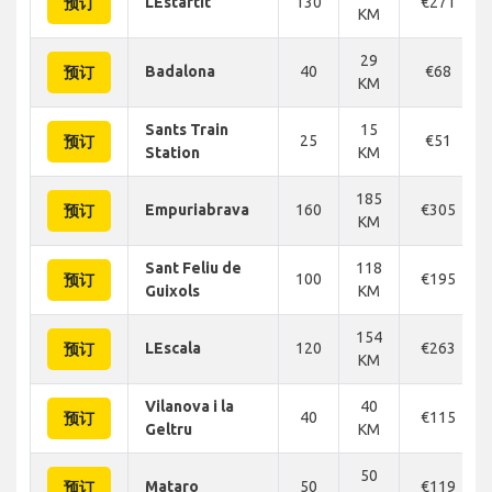
LEstartit
130
€271
预订
KM
29
Badalona
40
€68
预订
KM
Sants Train
15
25
€51
预订
Station
KM
185
Empuriabrava
160
€305
预订
KM
Sant Feliu de
118
100
€195
预订
Guixols
KM
154
LEscala
120
€263
预订
KM
Vilanova i la
40
40
€115
预订
Geltru
KM
50
Mataro
50
€119
预订