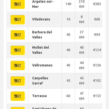
Argeles-sur-
210
140
€385
预订
Mer
KM
8
Viladecans
10
€68
预订
KM
Barbera del
37
40
€94
预订
Valles
KM
Mollet del
40
40
€124
预订
Valles
KM
44
Vallromanes
40
€136
预订
KM
Canyelles
45
45
€102
预订
Garraf
KM
47
Terrassa
60
€153
预订
KM
Sant Vicenc de
60