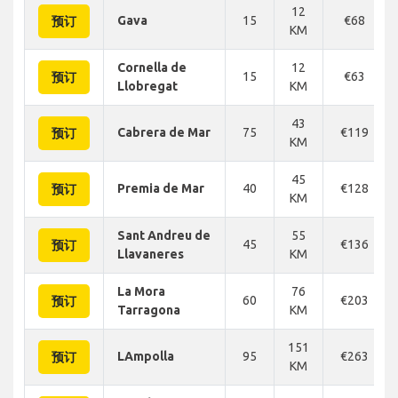
12
Gava
15
€68
预订
KM
Cornella de
12
15
€63
预订
Llobregat
KM
43
Cabrera de Mar
75
€119
预订
KM
45
Premia de Mar
40
€128
预订
KM
Sant Andreu de
55
45
€136
预订
Llavaneres
KM
La Mora
76
60
€203
预订
Tarragona
KM
151
LAmpolla
95
€263
预订
KM