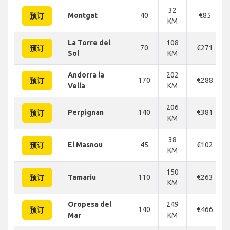
32
Montgat
40
€85
预订
KM
La Torre del
108
70
€271
预订
Sol
KM
Andorra la
202
170
€288
预订
Vella
KM
206
Perpignan
140
€381
预订
KM
38
El Masnou
45
€102
预订
KM
150
Tamariu
110
€263
预订
KM
Oropesa del
249
140
€466
预订
Mar
KM