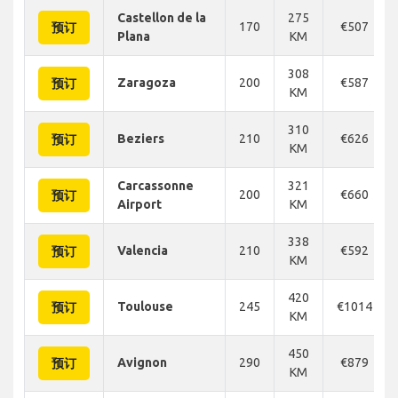
Castellon de la
275
170
€507
预订
Plana
KM
308
Zaragoza
200
€587
预订
KM
310
Beziers
210
€626
预订
KM
Carcassonne
321
200
€660
预订
Airport
KM
338
Valencia
210
€592
预订
KM
420
Toulouse
245
€1014
预订
KM
450
Avignon
290
€879
预订
KM