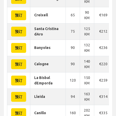
KM
90
Creixell
65
€169
预订
KM
Santa Cristina
125
75
€212
预订
dAro
KM
132
Banyoles
90
€236
预订
KM
140
Calogne
90
€220
预订
KM
La Bisbal
150
120
€259
预订
dEmporda
KM
163
Lleida
94
€314
预订
KM
202
Canillo
160
€335
预订
KM