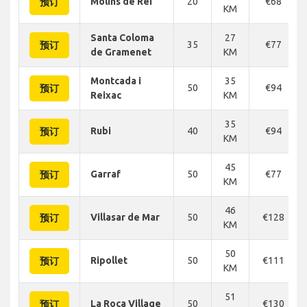
Molins de Rei
20
€68
预订
KM
Santa Coloma
27
35
€77
预订
de Gramenet
KM
Montcada i
35
50
€94
预订
Reixac
KM
35
Rubi
40
€94
预订
KM
45
Garraf
50
€77
预订
KM
46
Villasar de Mar
50
€128
预订
KM
50
Ripollet
50
€111
预订
KM
51
La Roca Village
50
€130
预订