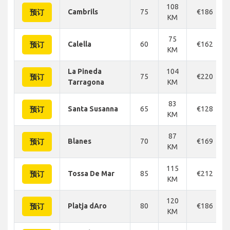
108
Cambrils
75
€186
预订
KM
75
Calella
60
€162
预订
KM
La Pineda
104
75
€220
预订
Tarragona
KM
83
Santa Susanna
65
€128
预订
KM
87
Blanes
70
€169
预订
KM
115
Tossa De Mar
85
€212
预订
KM
120
Platja dAro
80
€186
预订
KM