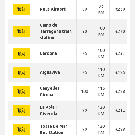
96
Reus Airport
80
€220
预订
KM
Camp de
100
预订
Tarragona train
90
€220
KM
station
100
Cardona
75
€237
预订
KM
110
Aiguaviva
75
€185
预订
KM
Canyelles
115
100
€288
预订
Girona
KM
La Pola I
120
90
€212
预订
Giverola
KM
Tossa De Mar
120
90
€288
预订
Bus Station
KM