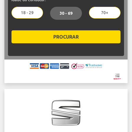
18 - 29
70+
30 - 69
PROCURAR