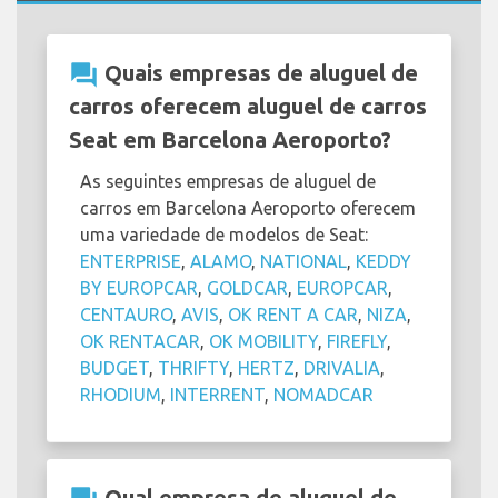
question_answer
Quais empresas de aluguel de
carros oferecem aluguel de carros
Seat em Barcelona Aeroporto?
As seguintes empresas de aluguel de
carros em Barcelona Aeroporto oferecem
uma variedade de modelos de Seat:
ENTERPRISE
,
ALAMO
,
NATIONAL
,
KEDDY
BY EUROPCAR
,
GOLDCAR
,
EUROPCAR
,
CENTAURO
,
AVIS
,
OK RENT A CAR
,
NIZA
,
OK RENTACAR
,
OK MOBILITY
,
FIREFLY
,
BUDGET
,
THRIFTY
,
HERTZ
,
DRIVALIA
,
RHODIUM
,
INTERRENT
,
NOMADCAR
Qual empresa de aluguel de