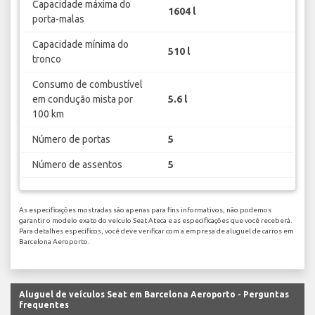
Capacidade máxima do
1604 l
porta-malas
Capacidade mínima do
510 l
tronco
Consumo de combustível
em condução mista por
5.6 l
100 km
Número de portas
5
Número de assentos
5
As especificações mostradas são apenas para fins informativos, não podemos
garantir o modelo exato do veículo Seat Ateca e as especificações que você receberá.
Para detalhes específicos, você deve verificar com a empresa de aluguel de carros em
Barcelona Aeroporto.
Aluguel de veículos Seat em Barcelona Aeroporto - Perguntas
frequentes