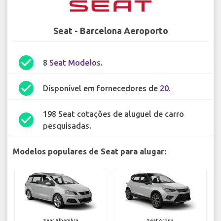
Seat - Barcelona Aeroporto
check_circle
8
Seat Modelos
.
check_circle
Disponível em fornecedores de
20
.
198 Seat cotações de aluguel de carro
check_circle
pesquisadas.
Modelos populares de Seat para alugar:
Seat Alhambra
Seat Arona