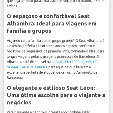
que haja um Seat para cada viajante, seja para trabalho, lazer ou
ambos.
O espaçoso e confortável Seat
Alhambra: Ideal para viagens em
família e grupos
Viajando com a família ou um grupo grande? O Seat Alhambra é
a escolha perfeita. Ele oferece amplo espaço, conforto e
recursos de segurança de primeira linha, tornando-o ideal para
longas viagens pelas paisagens pitorescas de Barcelona. O
Alhambra está disponível na
ALAMO
,
ENTERPRISE
,
HERTZ
,
NOMADCAR
e
INTERRENT
para aqueles que buscam a
experiência perfeita de aluguel de carros no Aeroporto de
Barcelona.
O elegante e estiloso Seat Leon:
Uma ótima escolha para o viajante a
negócios
Para o viajante a negócios, o Seat Leon combina estilo,