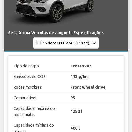
Seat Arona Veículos de aluguel - Especificações
Tipo de corpo
Crossover
Emissões de CO2
112 g/km
Rodas motrizes
Front wheel drive
Combustível
95
Capacidade máxima do
1280 l
porta-malas
Capacidade mínima do
400 l
tronco