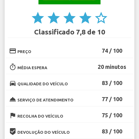
star
star
star
star
star_border
Classificado 7,8 de 10
credit_card
74 / 100
PREÇO
timer
20 minutos
MÉDIA ESPERA
directions_car
83 / 100
QUALIDADE DO VEÍCULO
room_service
77 / 100
SERVIÇO DE ATENDIMENTO
flag
75 / 100
RECOLHA DO VEÍCULO
beenhere
83 / 100
DEVOLUÇÃO DO VEÍCULO