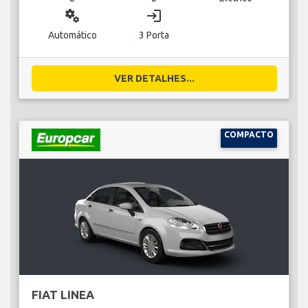
miscellaneous_services
login
Automático
3 Porta
VER DETALHES...
COMPACTO
FIAT LINEA