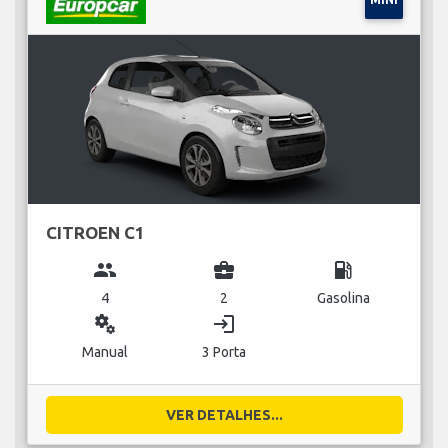
CITROEN C1
group
business_center
local_gas_station
4
2
Gasolina
miscellaneous_services
login
Manual
3 Porta
VER DETALHES...