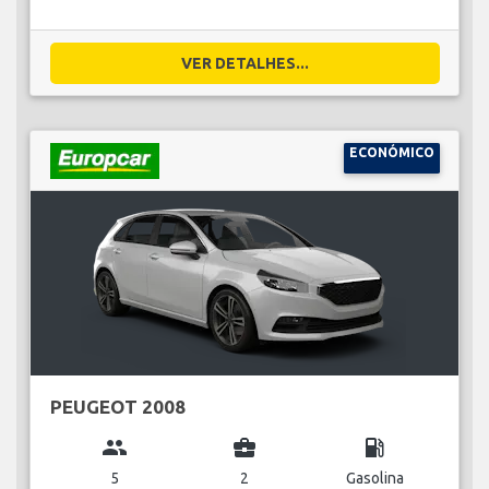
VER DETALHES...
ECONÓMICO
PEUGEOT 2008
group
business_center
local_gas_station
5
2
Gasolina