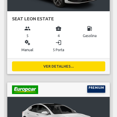
SEAT LEON ESTATE
group
business_center
local_gas_station
5
4
Gasolina
miscellaneous_services
login
Manual
5 Porta
VER DETALHES...
PREMIUM