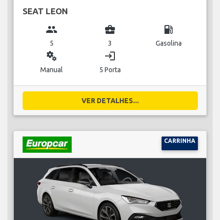
SEAT LEON
group
business_center
local_gas_station
5
3
Gasolina
miscellaneous_services
login
Manual
5 Porta
VER DETALHES...
CARRINHA