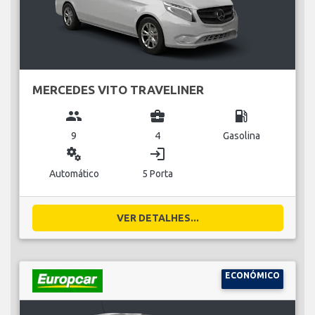
MERCEDES VITO TRAVELINER
group
business_center
local_gas_station
9
4
Gasolina
miscellaneous_services
login
Automático
5 Porta
VER DETALHES...
ECONÓMICO