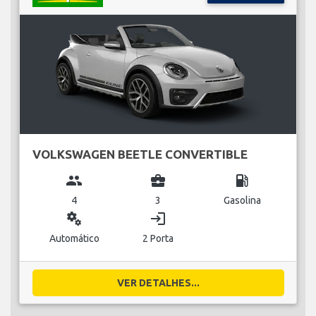
VOLKSWAGEN BEETLE CONVERTIBLE
group
business_center
local_gas_station
4
3
Gasolina
miscellaneous_services
login
Automático
2 Porta
VER DETALHES...