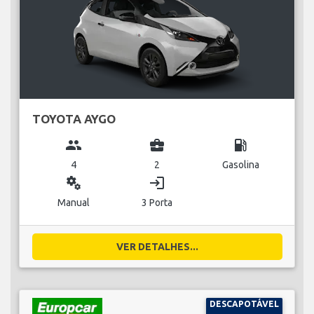
TOYOTA AYGO
group
business_center
local_gas_station
4
2
Gasolina
miscellaneous_services
login
Manual
3 Porta
VER DETALHES...
DESCAPOTÁVEL