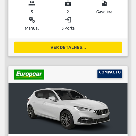
group
business_center
local_gas_station
5
2
Gasolina
miscellaneous_services
login
Manual
5 Porta
VER DETALHES...
COMPACTO