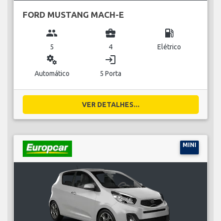
FORD MUSTANG MACH-E
group
business_center
local_gas_station
5
4
Elétrico
miscellaneous_services
login
Automático
5 Porta
VER DETALHES...
MINI