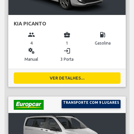
KIA PICANTO
group
business_center
local_gas_station
4
1
Gasolina
miscellaneous_services
login
Manual
3 Porta
VER DETALHES...
TRANSPORTE COM 9 LUGARES