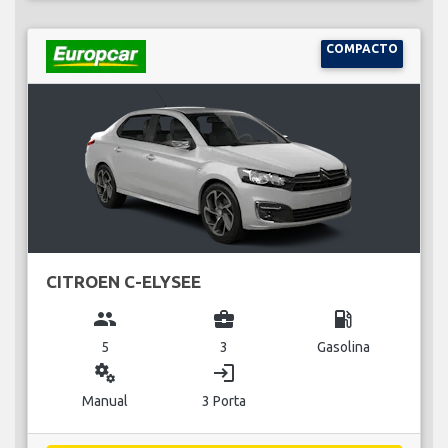
COMPACTO
CITROEN C-ELYSEE
group
business_center
local_gas_station
5
3
Gasolina
miscellaneous_services
login
Manual
3 Porta