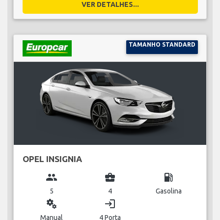
VER DETALHES...
TAMANHO STANDARD
OPEL INSIGNIA
group
business_center
local_gas_station
5
4
Gasolina
miscellaneous_services
login
Manual
4 Porta