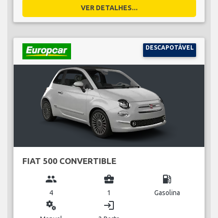
VER DETALHES...
DESCAPOTÁVEL
FIAT 500 CONVERTIBLE
group
business_center
local_gas_station
4
1
Gasolina
miscellaneous_services
login