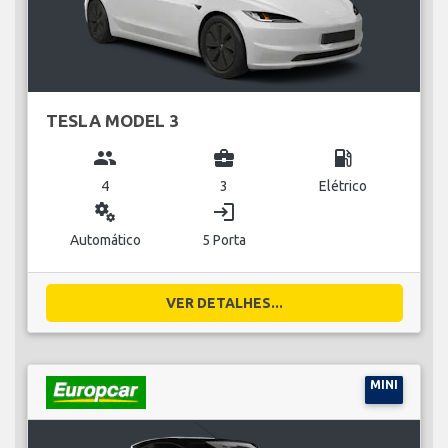
TESLA MODEL 3
group
business_center
local_gas_station
4
3
Elétrico
miscellaneous_services
login
Automático
5 Porta
VER DETALHES...
MINI