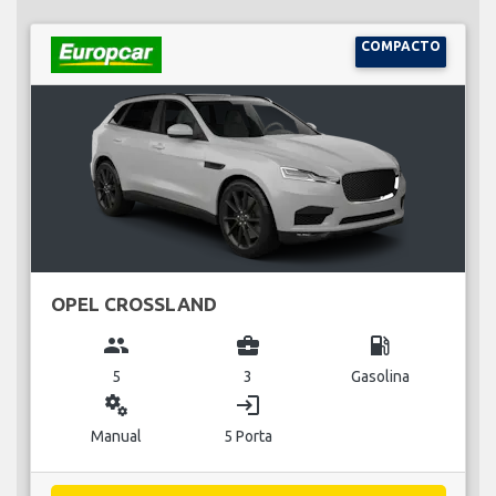
COMPACTO
OPEL CROSSLAND
group
business_center
local_gas_station
5
3
Gasolina
miscellaneous_services
login
Manual
5 Porta