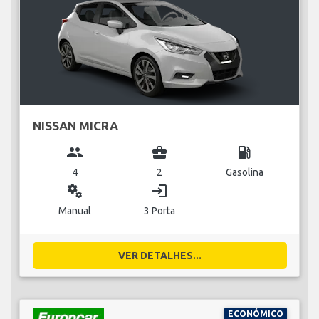
NISSAN MICRA
group
business_center
local_gas_station
4
2
Gasolina
miscellaneous_services
login
Manual
3 Porta
VER DETALHES...
ECONÓMICO