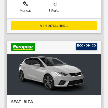
miscellaneous_services
login
Manual
5 Porta
VER DETALHES...
ECONÓMICO
SEAT IBIZA