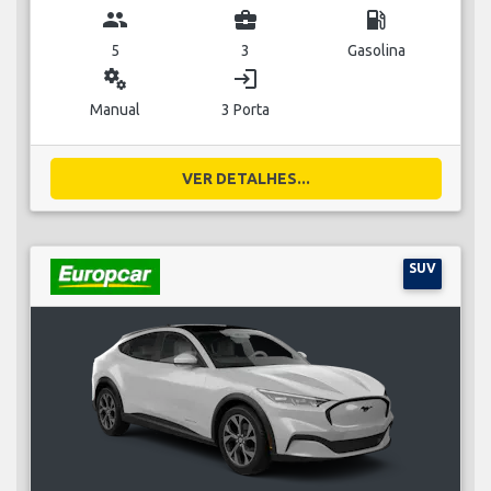
group
business_center
local_gas_station
5
3
Gasolina
miscellaneous_services
login
Manual
3 Porta
VER DETALHES...
SUV