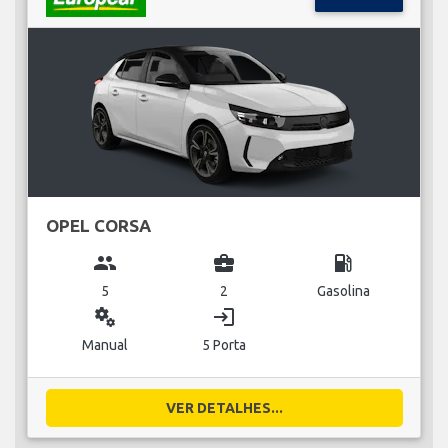
OPEL CORSA
group
business_center
local_gas_station
5
2
Gasolina
miscellaneous_services
login
Manual
5 Porta
VER DETALHES...