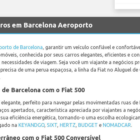
rros em Barcelona Aeroporto
porto de Barcelona
, garantir um veículo confiável e confortáv
tomóveis, conhecida por seus carros elegantes, eficientes e co
s necessidades de viagem. Seja você um viajante a negócios 
 precisa de uma perua espaçosa, a linha da Fiat no Aluguel d
.
s de Barcelona com o Fiat 500
 elegante, perfeito para navegar pelas movimentadas ruas de
ços apertados, característica apreciada por viajantes a negóc
sua eficiência energética, tornando-o uma escolha ecologicam
ugado na
KEYANDGO
,
SIXT
,
HERTZ
,
BUDGET
e
NOMADCAR
.
rrâneo com o Fiat 500 Conversível