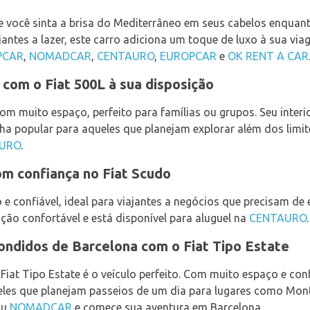
e você sinta a brisa do Mediterrâneo em seus cabelos enquant
ajantes a lazer, este carro adiciona um toque de luxo à sua v
PCAR
,
NOMADCAR
,
CENTAURO
,
EUROPCAR
e
OK RENT A CAR
com o Fiat 500L à sua disposição
com muito espaço, perfeito para famílias ou grupos. Seu inter
ha popular para aqueles que planejam explorar além dos limite
URO
.
m confiança no Fiat Scudo
 e confiável, ideal para viajantes a negócios que precisam de 
ção confortável e está disponível para aluguel na
CENTAURO
.
ondidos de Barcelona com o Fiat Tipo Estate
 Fiat Tipo Estate é o veículo perfeito. Com muito espaço e con
eles que planejam passeios de um dia para lugares como Mont
ou
NOMADCAR
e comece sua aventura em Barcelona.