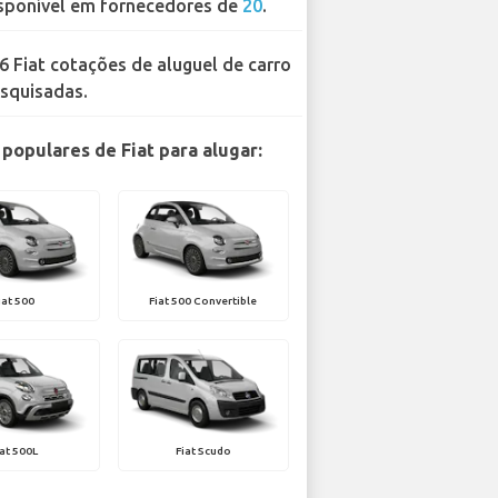
sponível em fornecedores de
20
.
6 Fiat cotações de aluguel de carro
squisadas.
populares de Fiat para alugar:
iat 500
Fiat 500 Convertible
iat 500L
Fiat Scudo