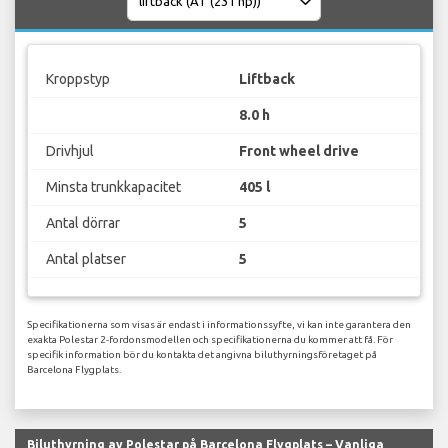
Kroppstyp
Liftback
8.0 h
Drivhjul
Front wheel drive
Minsta trunkkapacitet
405 l
Antal dörrar
5
Antal platser
5
Specifikationerna som visas är endast i informationssyfte, vi kan inte garantera den
exakta Polestar 2-fordonsmodellen och specifikationerna du kommer att få. För
specifik information bör du kontakta det angivna biluthyrningsföretaget på
Barcelona Flygplats.
Biluthyrning av Polestar på Barcelona Flygplats – Vanliga