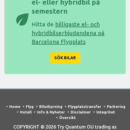
el- eller hybridbil på
semestern
eco
Hitta de
billigaste el- och
hybridbilserbjudandena på
Barcelona Flygplats
SÖK BILAR
Home
Flyg
Biluthyrning
Flygplatstransfer
Parkering
Hotell
Info & Nyheter
Disclaimer
Integritet
Översikt
COPYRIGHT © 2026 Try Quantum OU trading as