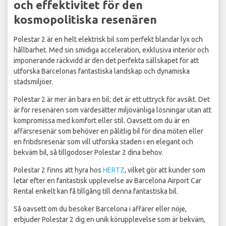
och effektivitet för den
kosmopolitiska resenären
Polestar 2 är en helt elektrisk bil som perfekt blandar lyx och
hållbarhet. Med sin smidiga acceleration, exklusiva interiör och
imponerande räckvidd är den det perfekta sällskapet för att
utforska Barcelonas fantastiska landskap och dynamiska
stadsmiljöer.
Polestar 2 är mer än bara en bil; det är ett uttryck för avsikt. Det
är för resenären som värdesätter miljövänliga lösningar utan att
kompromissa med komfort eller stil. Oavsett om du är en
affärsresenär som behöver en pålitlig bil för dina möten eller
en fritidsresenär som vill utforska staden i en elegant och
bekväm bil, så tillgodoser Polestar 2 dina behov.
Polestar 2 finns att hyra hos
HERTZ
, vilket gör att kunder som
letar efter en fantastisk upplevelse av Barcelona Airport Car
Rental enkelt kan få tillgång till denna fantastiska bil.
Så oavsett om du besöker Barcelona i affärer eller nöje,
erbjuder Polestar 2 dig en unik körupplevelse som är bekväm,