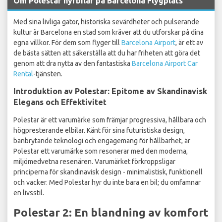
Om Polestar hyrbilar på Barcelona Flygplats
Med sina livliga gator, historiska sevärdheter och pulserande
kultur är Barcelona en stad som kräver att du utforskar på dina
egna villkor. För dem som flyger till
Barcelona Airport
, är ett av
de bästa sätten att säkerställa att du har friheten att göra det
genom att dra nytta av den fantastiska
Barcelona Airport Car
Rental
-tjänsten.
Introduktion av Polestar: Epitome av Skandinavisk
Elegans och Effektivitet
Polestar är ett varumärke som främjar progressiva, hållbara och
högpresterande elbilar. Känt för sina futuristiska design,
banbrytande teknologi och engagemang för hållbarhet, är
Polestar ett varumärke som resonerar med den moderna,
miljömedvetna resenären. Varumärket förkroppsligar
principerna för skandinavisk design - minimalistisk, funktionell
och vacker. Med Polestar hyr du inte bara en bil; du omfamnar
en livsstil.
Polestar 2: En blandning av komfort