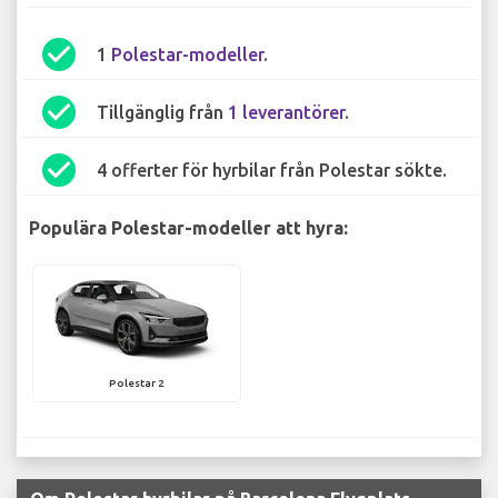
check_circle
1
Polestar-modeller
.
check_circle
Tillgänglig från
1 leverantörer
.
check_circle
4 offerter för hyrbilar från Polestar sökte.
Populära Polestar-modeller att hyra:
Polestar 2