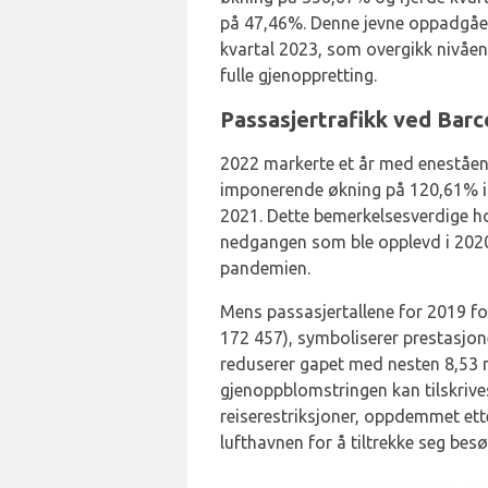
på 47,46%. Denne jevne oppadgåend
kvartal 2023, som overgikk nivåe
fulle gjenoppretting.
Passasjertrafikk ved Barce
2022 markerte et år med eneståen
imponerende økning på 120,61% i
2021. Dette bemerkelsesverdige hop
nedgangen som ble opplevd i 2020
pandemien.
Mens passasjertallene for 2019 for
172 457), symboliserer prestasjon
reduserer gapet med nesten 8,53 m
gjenoppblomstringen kan tilskrives
reiserestriksjoner, oppdemmet ette
lufthavnen for å tiltrekke seg bes