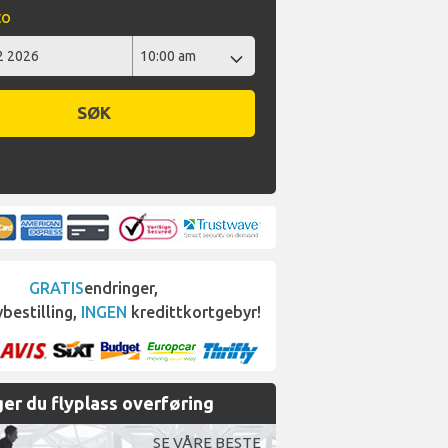
to
SØK
GRATIS
endringer,
bestilling,
INGEN
kredittkortgebyr!
er du flyplass overføring
SE VÅRE BESTE