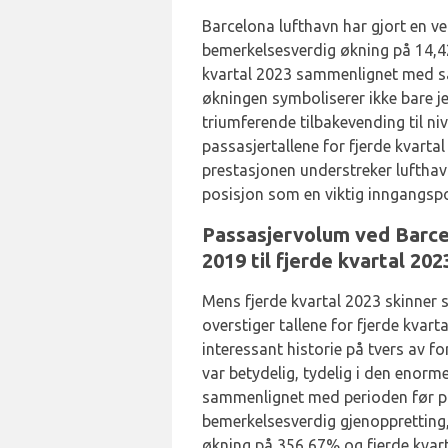
Barcelona lufthavn har gjort en 
bemerkelsesverdig økning på 14,42
kvartal 2023 sammenlignet med s
økningen symboliserer ikke bare 
triumferende tilbakevending til n
passasjertallene for fjerde kvart
prestasjonen understreker lufthav
posisjon som en viktig inngangspor
Passasjervolum ved Barcel
2019 til fjerde kvartal 202
Mens fjerde kvartal 2023 skinner 
overstiger tallene for fjerde kvart
interessant historie på tvers av fo
var betydelig, tydelig i den enor
sammenlignet med perioden før pa
bemerkelsesverdig gjenoppretting,
økning på 356,67% og fjerde kvart