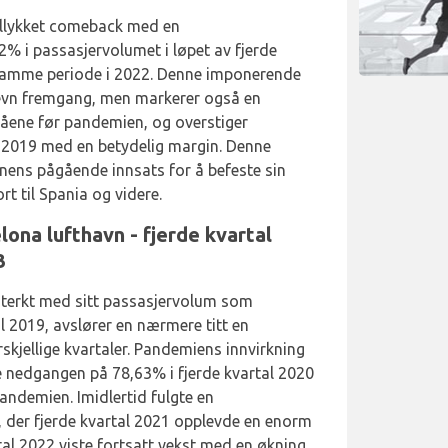
vellykket comeback med en
% i passasjervolumet i løpet av fjerde
amme periode i 2022. Denne imponerende
jevn fremgang, men markerer også en
ivåene før pandemien, og overstiger
al 2019 med en betydelig margin. Denne
nens pågående innsats for å befeste sin
t til Spania og videre.
ona lufthavn - fjerde kvartal
3
sterkt med sitt passasjervolum som
al 2019, avslører en nærmere titt en
rskjellige kvartaler. Pandemiens innvirkning
me nedgangen på 78,63% i fjerde kvartal 2020
ndemien. Imidlertid fulgte en
 der fjerde kvartal 2021 opplevde en enorm
al 2022 viste fortsatt vekst med en økning