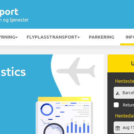
port
n og tjenester
YRNING
FLYPLASSTRANSPORT
PARKERING
INF
Hentest
Return
Henteda