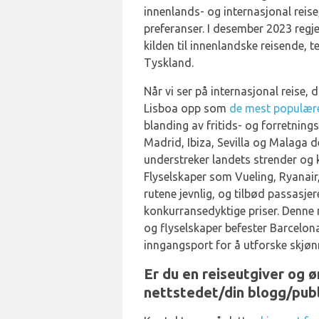
innenlands- og internasjonal rei
preferanser. I desember 2023 reg
kilden til innenlandske reisende, te
Tyskland.
Når vi ser på internasjonal reise
Lisboa opp som
de mest populær
blanding av fritids- og forretning
Madrid, Ibiza, Sevilla og Malaga 
understreker landets strender og k
Flyselskaper som Vueling, Ryanair,
rutene jevnlig, og tilbød passasjer
konkurransedyktige priser. Denne
og flyselskaper befester Barcelon
inngangsport for å utforske skjø
Er du en reiseutgiver og 
nettstedet/din blogg/publ