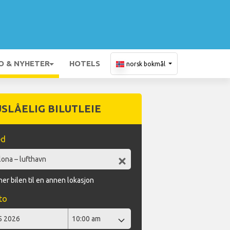
O & NYHETER
HOTELS
norsk bokmål
USLÅELIG BILUTLEIE
ed
er bilen til en annen lokasjon
to