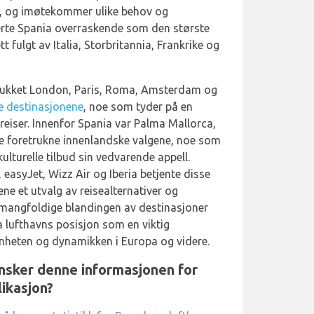
se, og imøtekommer ulike behov og
jerte Spania overraskende som den største
tt fulgt av Italia, Storbritannia, Frankrike og
, dukket London, Paris, Roma, Amsterdam og
e destinasjonene
, noe som tyder på en
sreiser. Innenfor Spania var Palma Mallorca,
de foretrukne innenlandske valgene, noe som
ulturelle tilbud sin vedvarende appell.
 easyJet, Wizz Air og Iberia betjente disse
ene et utvalg av reisealternativer og
 mangfoldige blandingen av destinasjoner
a lufthavns posisjon som en viktig
nnheten og dynamikken i Europa og videre.
ønsker denne informasjonen for
ikasjon?