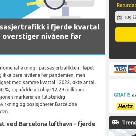
Returda
asjertrafikk i fjerde kvartal
 overstiger nivåene før
nomenal økning i passasjertrafikken i løpet
eg ikke bare nivåene før pandemien, men
ignet med samme kvartal i 2022, økte antall
2%, og nådde utrolige 12,29 millioner.
GRATIS
av
jonen markerer en fullstendig
nvirkning og posisjonerer Barcelona
iden.
airport_shuttle
Treng
 ved Barcelona lufthavn - fjerde