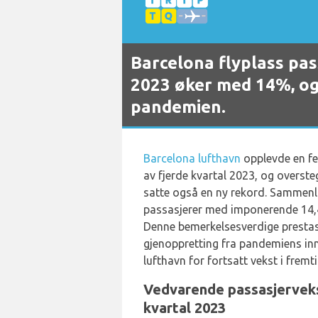
Barcelona flyplass pass
2023 øker med 14%, og
pandemien.
Barcelona lufthavn
opplevde en fe
av fjerde kvartal 2023, og overst
satte også en ny rekord. Sammenl
passasjerer med imponerende 14,4
Denne bemerkelsesverdige prestas
gjenoppretting fra pandemiens in
lufthavn for fortsatt vekst i fremt
Vedvarende passasjervekst
kvartal 2023