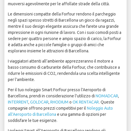
muoversi agevolmente per le affollate strade della città.
Le dimensioni compatte della Forfour rendono il parcheggio
negli spazi spesso stretti di Barcellona un gioco da ragazzi,
mentre il suo design elegante assicura che farete una grande
impressione in ogni riunione di lavoro. Con i suoi comodi posti a
sedere per quattro persone e ampio spazio di carico, la Forfour
è adatta anche a piccole famiglie o gruppi di amici che
esplorano insieme le attrazioni di Barcellona.
I viaggiatori attenti all'ambiente apprezzeranno il motore a
basso consumo di carburante della Forfour, che contribuisce a
ridurre le emissioni di CO2, rendendola una scelta intelligente
per l'ambiente.
Per il tuo noleggio Smart Forfour presso l'Aeroporto di
Barcellona, prendi in considerazione l'utilizzo di
NOMADCAR
,
INTERRENT
,
GOLDCAR
,
RHODIUM
o
OK RENTACAR
. Queste
compagnie offrono prezzi competitivi per il
Noleggio Auto
all'Aeroporto di Barcellona
e una gamma di opzioni per
soddisfare le tue esigenze.
I noleggi Smart all'Aeroporto di Barcellona rendono gli