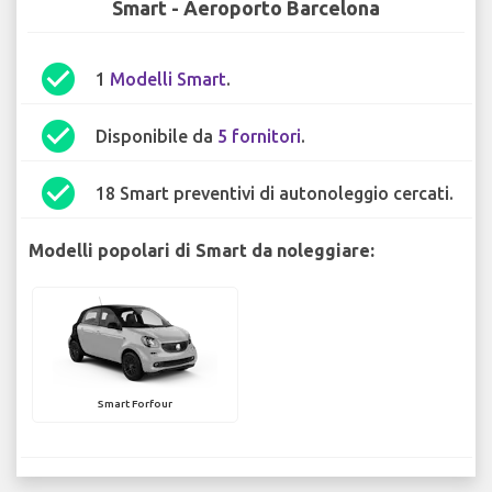
Smart - Aeroporto Barcelona
check_circle
1
Modelli Smart
.
check_circle
Disponibile da
5 fornitori
.
check_circle
18 Smart preventivi di autonoleggio cercati.
Modelli popolari di Smart da noleggiare:
Smart Forfour