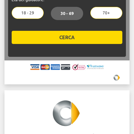
18 - 29
70+
30 - 69
CERCA