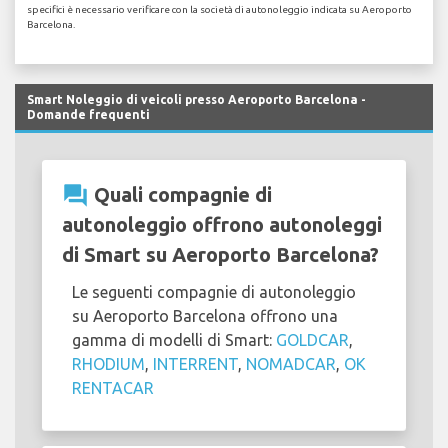
specifici è necessario verificare con la società di autonoleggio indicata su Aeroporto
Barcelona.
Smart Noleggio di veicoli presso Aeroporto Barcelona -
Domande frequenti
question_answer
Quali compagnie di
autonoleggio offrono autonoleggi
di Smart su Aeroporto Barcelona?
Le seguenti compagnie di autonoleggio
su Aeroporto Barcelona offrono una
gamma di modelli di Smart:
GOLDCAR
,
RHODIUM
,
INTERRENT
,
NOMADCAR
,
OK
RENTACAR